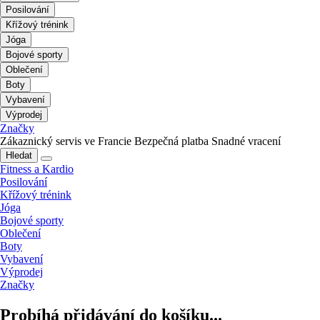
Posilování
Křížový trénink
Jóga
Bojové sporty
Oblečení
Boty
Vybavení
Výprodej
Značky
Zákaznický servis ve Francie
Bezpečná platba
Snadné vracení
Hledat
Fitness a Kardio
Posilování
Křížový trénink
Jóga
Bojové sporty
Oblečení
Boty
Vybavení
Výprodej
Značky
Probíhá přidávání do košíku...