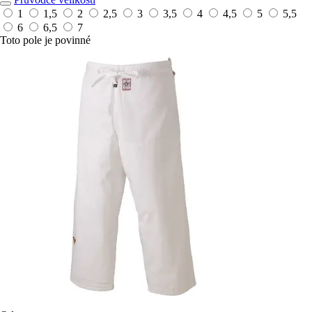
1
1,5
2
2,5
3
3,5
4
4,5
5
5,5
6
6,5
7
Toto pole je povinné