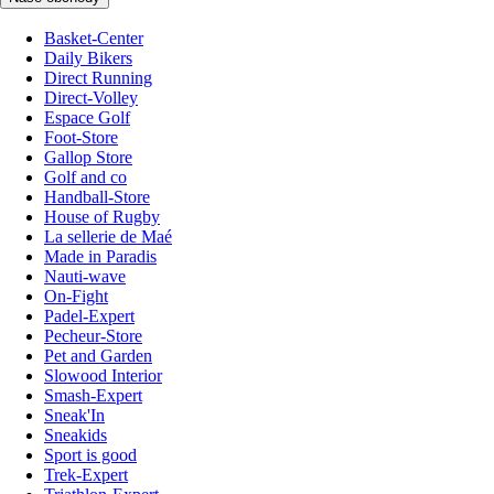
Basket-Center
Daily Bikers
Direct Running
Direct-Volley
Espace Golf
Foot-Store
Gallop Store
Golf and co
Handball-Store
House of Rugby
La sellerie de Maé
Made in Paradis
Nauti-wave
On-Fight
Padel-Expert
Pecheur-Store
Pet and Garden
Slowood Interior
Smash-Expert
Sneak'In
Sneakids
Sport is good
Trek-Expert