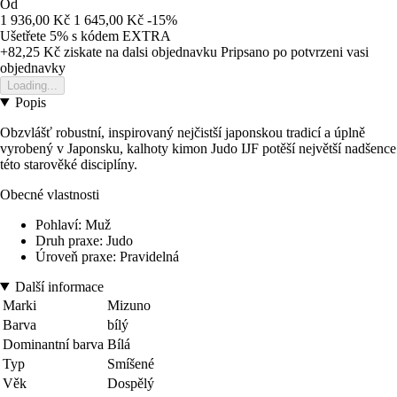
Od
1 936,00 Kč
1 645,00 Kč
-15%
Ušetřete 5%
s kódem
EXTRA
+82,25 Kč
ziskate na dalsi objednavku
Pripsano po potvrzeni vasi
objednavky
Loading...
Popis
Obzvlášť robustní, inspirovaný nejčistší japonskou tradicí a úplně
vyrobený v Japonsku, kalhoty kimon Judo IJF potěší největší nadšence
této starověké disciplíny.
Obecné vlastnosti
Pohlaví: Muž
Druh praxe: Judo
Úroveň praxe: Pravidelná
Další informace
Marki
Mizuno
Barva
bílý
Dominantní barva
Bílá
Typ
Smíšené
Věk
Dospělý