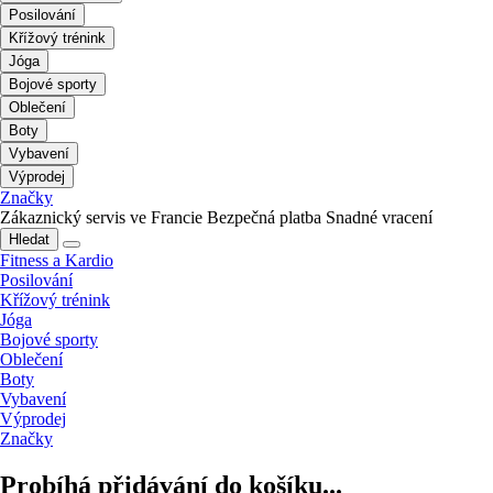
Posilování
Křížový trénink
Jóga
Bojové sporty
Oblečení
Boty
Vybavení
Výprodej
Značky
Zákaznický servis ve Francie
Bezpečná platba
Snadné vracení
Hledat
Fitness a Kardio
Posilování
Křížový trénink
Jóga
Bojové sporty
Oblečení
Boty
Vybavení
Výprodej
Značky
Probíhá přidávání do košíku...