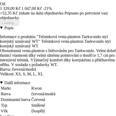
Od
1 329,00 Kč
1 047,00 Kč
-21%
+52,35 Kč
ziskate na dalsi objednavku
Pripsano po potvrzeni vasi
objednavky
Loading...
Popis
Informace o produktu "Tréninková vesta-plastron Taekwondo styl
korejský uznávaný WT" Tréninková vesta-plastron Taekwondo styl
korejský uznávaný WT
Oboustranná vesta-plastron s šněrováním pro Taekwondo. Velmi dobré
tlumicí vlastnosti díky velmi silnému polstrování o tloušťce 1,7 cm pro
intenzivní trénink. Výjimečný komfort díky korejskému a přiléhavému
střihu. V souladu s požadavky WT.
Barva: červená/modrá
Velikost: XS, S, M, L, XL
Další informace
Marki
Kwon
Barva
červená/modrá
Dominantní barva
Červená
Typ
Smíšené
Věk
Dospělý