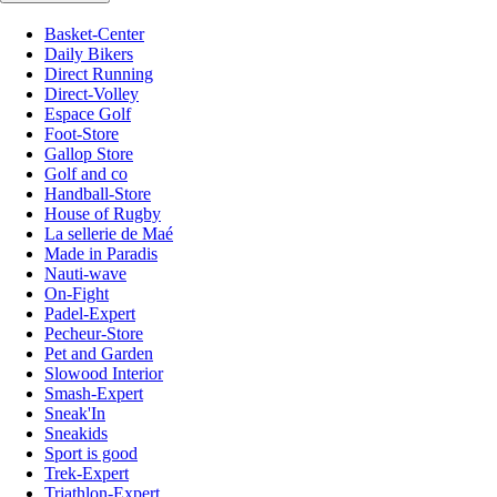
Basket-Center
Daily Bikers
Direct Running
Direct-Volley
Espace Golf
Foot-Store
Gallop Store
Golf and co
Handball-Store
House of Rugby
La sellerie de Maé
Made in Paradis
Nauti-wave
On-Fight
Padel-Expert
Pecheur-Store
Pet and Garden
Slowood Interior
Smash-Expert
Sneak'In
Sneakids
Sport is good
Trek-Expert
Triathlon-Expert