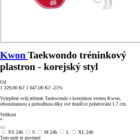
Kwon
Taekwondo tréninkový
plastron - korejský styl
Od
1 329,00 Kč
1 047,00 Kč
-21%
Vylepšete svůj trénink Taekwondo s korejskou vestou Kwon,
oboustrannou a pohodlnou díky své tloušťce polstrování 1,7 cm.
Velikost
*
XS
24h
S
M
24h
L
XL
24h
Toto pole je povinné