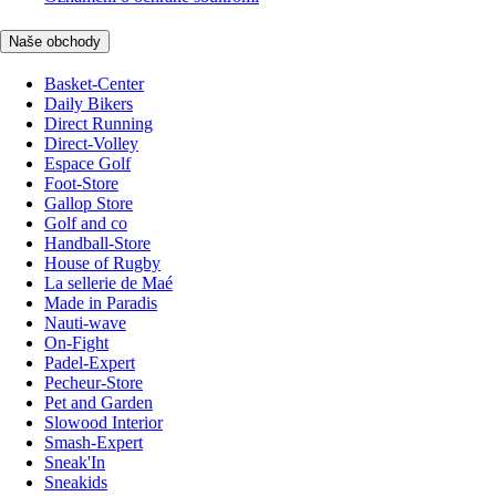
Naše obchody
Basket-Center
Daily Bikers
Direct Running
Direct-Volley
Espace Golf
Foot-Store
Gallop Store
Golf and co
Handball-Store
House of Rugby
La sellerie de Maé
Made in Paradis
Nauti-wave
On-Fight
Padel-Expert
Pecheur-Store
Pet and Garden
Slowood Interior
Smash-Expert
Sneak'In
Sneakids