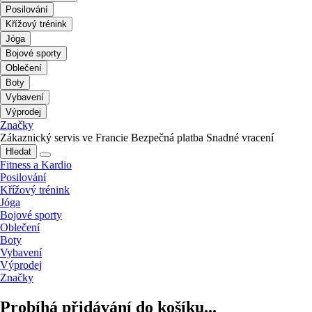
Posilování
Křížový trénink
Jóga
Bojové sporty
Oblečení
Boty
Vybavení
Výprodej
Značky
Zákaznický servis ve Francie
Bezpečná platba
Snadné vracení
Hledat
Fitness a Kardio
Posilování
Křížový trénink
Jóga
Bojové sporty
Oblečení
Boty
Vybavení
Výprodej
Značky
Probíhá přidávání do košíku...