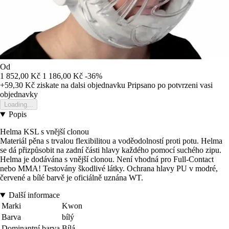
Od
1 852,00 Kč
1 186,00 Kč
-36%
+59,30 Kč
ziskate na dalsi objednavku
Pripsano po potvrzeni vasi
objednavky
Loading...
Popis
Helma KSL s vnější clonou
Materiál pěna s trvalou flexibilitou a voděodolností proti potu. Helma
se dá přizpůsobit na zadní části hlavy každého pomocí suchého zipu.
Helma je dodávána s vnější clonou. Není vhodná pro Full-Contact
nebo MMA! Testovány škodlivé látky. Ochrana hlavy PU v modré,
červené a bílé barvě je oficiálně uznána WT.
Další informace
Marki
Kwon
Barva
bílý
Dominantní barva
Bílá