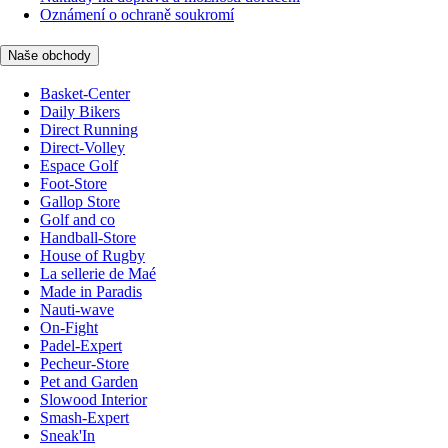
Oznámení o ochraně soukromí
Naše obchody
Basket-Center
Daily Bikers
Direct Running
Direct-Volley
Espace Golf
Foot-Store
Gallop Store
Golf and co
Handball-Store
House of Rugby
La sellerie de Maé
Made in Paradis
Nauti-wave
On-Fight
Padel-Expert
Pecheur-Store
Pet and Garden
Slowood Interior
Smash-Expert
Sneak'In