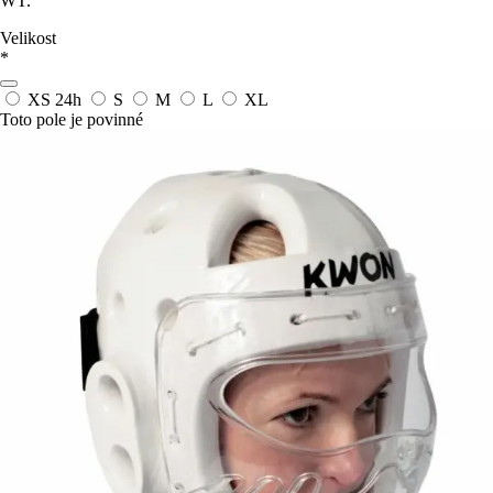
WT.
Velikost
*
XS
24h
S
M
L
XL
Toto pole je povinné