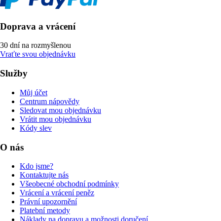
Doprava a vrácení
30 dní na rozmyšlenou
Vraťte svou objednávku
Služby
Můj účet
Centrum nápovědy
Sledovat mou objednávku
Vrátit mou objednávku
Kódy slev
O nás
Kdo jsme?
Kontaktujte nás
Všeobecné obchodní podmínky
Vrácení a vrácení peněz
Právní upozornění
Platební metody
Náklady na dopravu a možnosti doručení