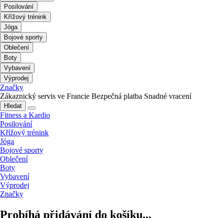
Posilování
Křížový trénink
Jóga
Bojové sporty
Oblečení
Boty
Vybavení
Výprodej
Značky
Zákaznický servis ve Francie
Bezpečná platba
Snadné vracení
Hledat
Fitness a Kardio
Posilování
Křížový trénink
Jóga
Bojové sporty
Oblečení
Boty
Vybavení
Výprodej
Značky
Probíhá přidávání do košíku...