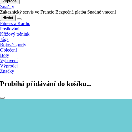
Výprodej
Značky
Zákaznický servis ve Francie
Bezpečná platba
Snadné vracení
Hledat
Fitness a Kardio
Posilování
Křížový trénink
Jóga
Bojové sporty
Oblečení
Boty
Vybavení
Výprodej
Značky
Probíhá přidávání do košíku...