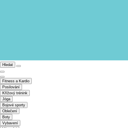
Hledat
Fitness a Kardio
Posilování
Křížový trénink
Jóga
Bojové sporty
Oblečení
Boty
Vybavení