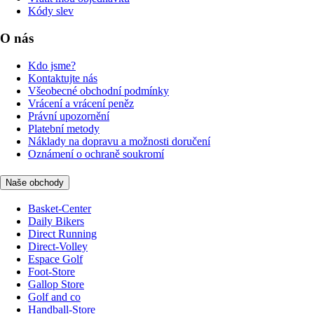
Kódy slev
O nás
Kdo jsme?
Kontaktujte nás
Všeobecné obchodní podmínky
Vrácení a vrácení peněz
Právní upozornění
Platební metody
Náklady na dopravu a možnosti doručení
Oznámení o ochraně soukromí
Naše obchody
Basket-Center
Daily Bikers
Direct Running
Direct-Volley
Espace Golf
Foot-Store
Gallop Store
Golf and co
Handball-Store