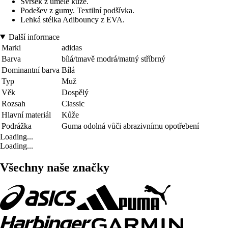
Svršek z umělé kůže.
Podešev z gumy. Textilní podšívka.
Lehká stélka Adibouncy z EVA.
Další informace
Marki
adidas
Barva
bílá/tmavě modrá/matný stříbrný
Dominantní barva
Bílá
Typ
Muž
Věk
Dospělý
Rozsah
Classic
Hlavní materiál
Kůže
Podrážka
Guma odolná vůči abrazivnímu opotřebení
Loading...
Loading...
Všechny naše značky