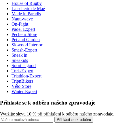
House of Rugby
La sellerie de Maé
Made in Paradis
Nauti-wave
On-Fight
Padel-Expert
Pecheur-Store
Pet and Garden
Slowood Interior
Smash-Expert
Sneak'In
Sneakids
Sport is good
Trek-Expert
Triathlon-Expert
TripnBikers
Vélo-Store
Winter-Expert
Přihlaste se k odběru našeho zpravodaje
Využijte slevu 10 % při přihlášení k odběru našeho zpravodaje.
Přihlásit se k odběru