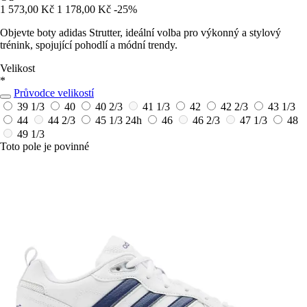
1 573,00 Kč
1 178,00 Kč
-25%
Objevte boty adidas Strutter, ideální volba pro výkonný a stylový
trénink, spojující pohodlí a módní trendy.
Velikost
*
Průvodce velikostí
39 1/3
40
40 2/3
41 1/3
42
42 2/3
43 1/3
44
44 2/3
45 1/3
24h
46
46 2/3
47 1/3
48
49 1/3
Toto pole je povinné