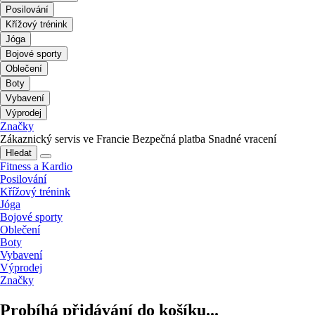
Posilování
Křížový trénink
Jóga
Bojové sporty
Oblečení
Boty
Vybavení
Výprodej
Značky
Zákaznický servis ve Francie
Bezpečná platba
Snadné vracení
Hledat
Fitness a Kardio
Posilování
Křížový trénink
Jóga
Bojové sporty
Oblečení
Boty
Vybavení
Výprodej
Značky
Probíhá přidávání do košíku...