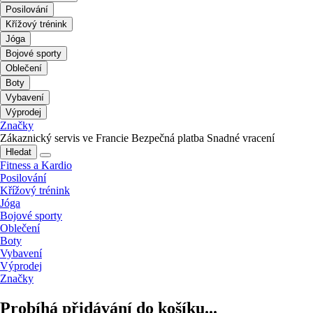
Posilování
Křížový trénink
Jóga
Bojové sporty
Oblečení
Boty
Vybavení
Výprodej
Značky
Zákaznický servis ve Francie
Bezpečná platba
Snadné vracení
Hledat
Fitness a Kardio
Posilování
Křížový trénink
Jóga
Bojové sporty
Oblečení
Boty
Vybavení
Výprodej
Značky
Probíhá přidávání do košíku...