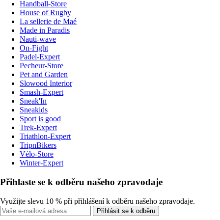
Handball-Store
House of Rugby
La sellerie de Maé
Made in Paradis
Nauti-wave
On-Fight
Padel-Expert
Pecheur-Store
Pet and Garden
Slowood Interior
Smash-Expert
Sneak'In
Sneakids
Sport is good
Trek-Expert
Triathlon-Expert
TripnBikers
Vélo-Store
Winter-Expert
Přihlaste se k odběru našeho zpravodaje
Využijte slevu 10 % při přihlášení k odběru našeho zpravodaje.
Přihlásit se k odběru