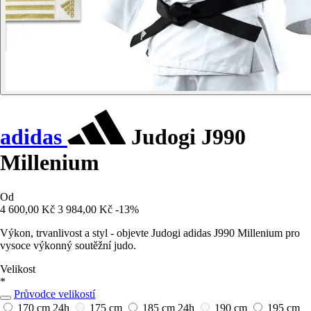
adidas
Judogi J990
Millenium
Od
4 600,00 Kč
3 984,00 Kč
-13%
Výkon, trvanlivost a styl - objevte Judogi adidas J990 Millenium pro
vysoce výkonný soutěžní judo.
Velikost
*
Průvodce velikostí
170 cm
24h
175 cm
185 cm
24h
190 cm
195 cm