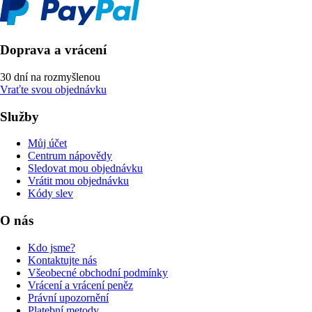
Doprava a vrácení
30 dní na rozmyšlenou
Vraťte svou objednávku
Služby
Můj účet
Centrum nápovědy
Sledovat mou objednávku
Vrátit mou objednávku
Kódy slev
O nás
Kdo jsme?
Kontaktujte nás
Všeobecné obchodní podmínky
Vrácení a vrácení peněz
Právní upozornění
Platební metody