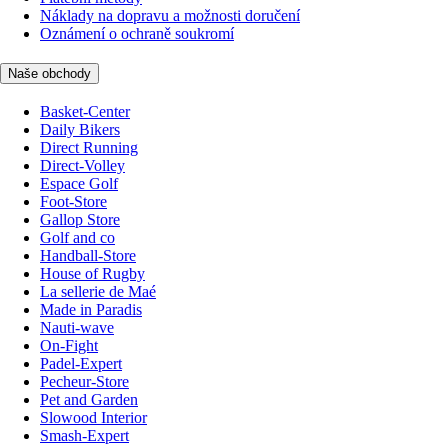
Náklady na dopravu a možnosti doručení
Oznámení o ochraně soukromí
Naše obchody
Basket-Center
Daily Bikers
Direct Running
Direct-Volley
Espace Golf
Foot-Store
Gallop Store
Golf and co
Handball-Store
House of Rugby
La sellerie de Maé
Made in Paradis
Nauti-wave
On-Fight
Padel-Expert
Pecheur-Store
Pet and Garden
Slowood Interior
Smash-Expert