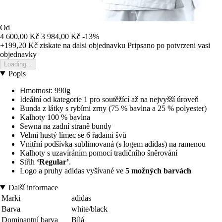
Od
4 600,00 Kč
3 984,00 Kč
-13%
+199,20 Kč
ziskate na dalsi objednavku
Pripsano po potvrzeni vasi
objednavky
Loading...
Popis
Hmotnost: 990g
Ideální od kategorie 1 pro soutěžící až na nejvyšší úroveň
Bunda z látky s rybími zrny (75 % bavlna a 25 % polyester)
Kalhoty 100 % bavlna
Sewna na zadní straně bundy
Velmi hustý límec se 6 řadami švů
Vnitřní podšívka sublimovaná (s logem adidas) na ramenou
Kalhoty s uzavíráním pomocí tradičního šněrování
Střih
‘Regular’
.
Logo a pruhy adidas vyšívané ve
5 možných barvách
Další informace
Marki
adidas
Barva
white/black
Dominantní barva
Bílá