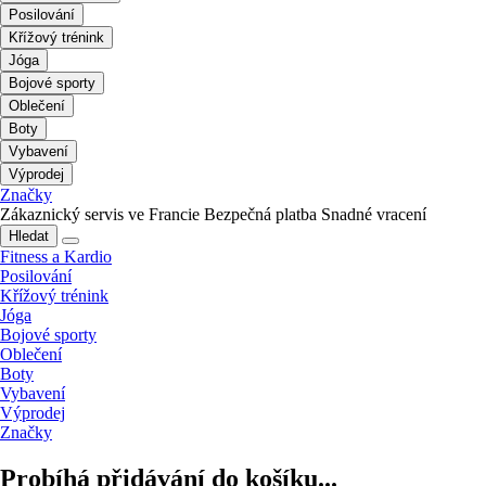
Posilování
Křížový trénink
Jóga
Bojové sporty
Oblečení
Boty
Vybavení
Výprodej
Značky
Zákaznický servis ve Francie
Bezpečná platba
Snadné vracení
Hledat
Fitness a Kardio
Posilování
Křížový trénink
Jóga
Bojové sporty
Oblečení
Boty
Vybavení
Výprodej
Značky
Probíhá přidávání do košíku...