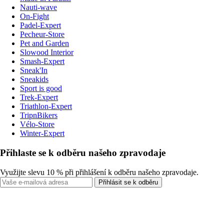
Nauti-wave
On-Fight
Padel-Expert
Pecheur-Store
Pet and Garden
Slowood Interior
Smash-Expert
Sneak'In
Sneakids
Sport is good
Trek-Expert
Triathlon-Expert
TripnBikers
Vélo-Store
Winter-Expert
Přihlaste se k odběru našeho zpravodaje
Využijte slevu 10 % při přihlášení k odběru našeho zpravodaje.
Přihlásit se k odběru