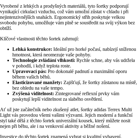
Vyrobené z lehkých a prodyšných materiálů, tyto šortky podporují
vynikající cirkulaci vzduchu, což vám umožní zůstat v chladu i při
nejintenzivnějších snahách. Ergonomický střih poskytuje velkou
svobodu pohybu, umožňuje vám plně se soustředit na svůj výkon bez
obtíží.
Klíčové vlastnosti těchto šortek zahrnují:
Lehká konstrukce:
Ideální pro horké počasí, nabízejí sníženou
hmotnost, která neomezuje vaše pohyby.
Technologie zvládání vlhkosti:
Rychle schne, aby vás udržela
v pohodlí, i když teplota roste.
Upravovací pás:
Pro dokonalé padnutí a maximální oporu
během vašich běhů.
Elasticizované manžety:
Zajišťují, že šortky zůstanou na místě,
bez ohledu na vaše tempo.
Zvýšená viditelnost:
Zintegrované reflexní prvky vám
poskytují lepší viditelnost za slabého osvětlení.
Ať už jste začátečník nebo zkušený atlet, šortky adidas Terrex Multi
Light vás provedou všemi vašimi výzvami. Jejich moderní a funkční
styl také dělá z těchto šortek univerzální kousek, který můžete nosit
nejen při běhu, ale i na venkovní aktivity a běžné nošení.
Investice do těchto šortek znamená vybrat si kvalitní vybavení,