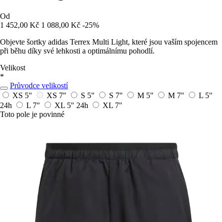
Od
1 452,00 Kč
1 088,00 Kč
-25%
Objevte šortky adidas Terrex Multi Light, které jsou vaším spojencem
při běhu díky své lehkosti a optimálnímu pohodlí.
Velikost
*
Průvodce velikostí
XS 5"
XS 7"
S 5"
S 7"
M 5"
M 7"
L 5"
24h
L 7"
XL 5"
24h
XL 7"
Toto pole je povinné