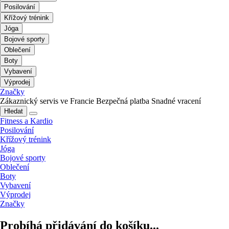
Posilování
Křížový trénink
Jóga
Bojové sporty
Oblečení
Boty
Vybavení
Výprodej
Značky
Zákaznický servis ve Francie
Bezpečná platba
Snadné vracení
Hledat
Fitness a Kardio
Posilování
Křížový trénink
Jóga
Bojové sporty
Oblečení
Boty
Vybavení
Výprodej
Značky
Probíhá přidávání do košíku...