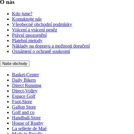
O nás
Kdo jsme?
Kontaktujte nás
Všeobecné obchodní podmínky
Vrácení a vrácení peněz
Právní upozornění
Platební metody
Náklady na dopravu a možnosti doručení
Oznámení o ochraně soukromí
Naše obchody
Basket-Center
Daily Bikers
Direct Running
Direct-Volley
Espace Golf
Foot-Store
Gallop Store
Golf and co
Handball-Store
House of Rugby
La sellerie de Maé
Made in Paradis