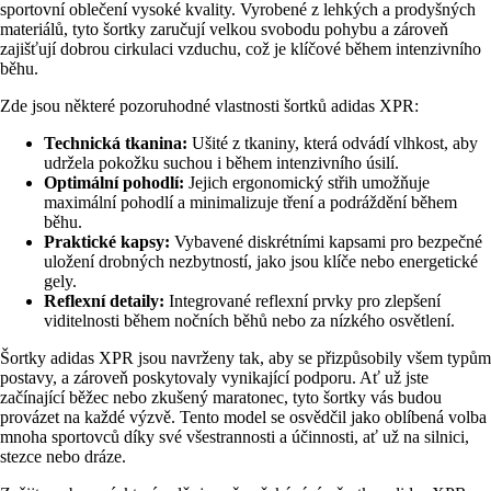
sportovní oblečení vysoké kvality. Vyrobené z lehkých a prodyšných
materiálů, tyto šortky zaručují velkou svobodu pohybu a zároveň
zajišťují dobrou cirkulaci vzduchu, což je klíčové během intenzivního
běhu.
Zde jsou některé pozoruhodné vlastnosti šortků adidas XPR:
Technická tkanina:
Ušité z tkaniny, která odvádí vlhkost, aby
udržela pokožku suchou i během intenzivního úsilí.
Optimální pohodlí:
Jejich ergonomický střih umožňuje
maximální pohodlí a minimalizuje tření a podráždění během
běhu.
Praktické kapsy:
Vybavené diskrétními kapsami pro bezpečné
uložení drobných nezbytností, jako jsou klíče nebo energetické
gely.
Reflexní detaily:
Integrované reflexní prvky pro zlepšení
viditelnosti během nočních běhů nebo za nízkého osvětlení.
Šortky adidas XPR jsou navrženy tak, aby se přizpůsobily všem typům
postavy, a zároveň poskytovaly vynikající podporu. Ať už jste
začínající běžec nebo zkušený maratonec, tyto šortky vás budou
provázet na každé výzvě. Tento model se osvědčil jako oblíbená volba
mnoha sportovců díky své všestrannosti a účinnosti, ať už na silnici,
stezce nebo dráze.