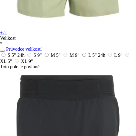
+-2
Velikost
*
Průvodce velikostí
S 5"
24h
S 9"
M 5"
M 9"
L 5"
24h
L 9"
XL 5"
XL 9"
Toto pole je povinné