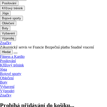
Posilování
Křížový trénink
Jóga
Bojové sporty
Oblečení
Boty
Vybavení
Výprodej
Značky
Zákaznický servis ve Francie
Bezpečná platba
Snadné vracení
Hledat
Fitness a Kardio
Posilování
Křížový trénink
Jóga
Bojové sporty
Oblečení
Boty
Vybavení
Výprodej
Značky
Probíhá přidávání do košíku...