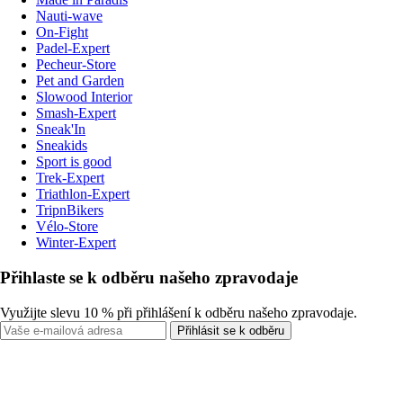
Nauti-wave
On-Fight
Padel-Expert
Pecheur-Store
Pet and Garden
Slowood Interior
Smash-Expert
Sneak'In
Sneakids
Sport is good
Trek-Expert
Triathlon-Expert
TripnBikers
Vélo-Store
Winter-Expert
Přihlaste se k odběru našeho zpravodaje
Využijte slevu 10 % při přihlášení k odběru našeho zpravodaje.
Přihlásit se k odběru