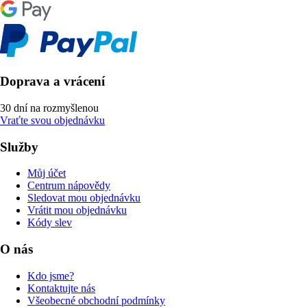
Doprava a vrácení
30 dní na rozmyšlenou
Vraťte svou objednávku
Služby
Můj účet
Centrum nápovědy
Sledovat mou objednávku
Vrátit mou objednávku
Kódy slev
O nás
Kdo jsme?
Kontaktujte nás
Všeobecné obchodní podmínky