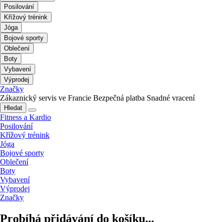
Posilování
Křížový trénink
Jóga
Bojové sporty
Oblečení
Boty
Vybavení
Výprodej
Značky
Zákaznický servis ve Francie
Bezpečná platba
Snadné vracení
Hledat
Fitness a Kardio
Posilování
Křížový trénink
Jóga
Bojové sporty
Oblečení
Boty
Vybavení
Výprodej
Značky
Probíhá přidávání do košíku...