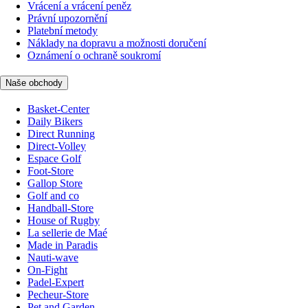
Vrácení a vrácení peněz
Právní upozornění
Platební metody
Náklady na dopravu a možnosti doručení
Oznámení o ochraně soukromí
Naše obchody
Basket-Center
Daily Bikers
Direct Running
Direct-Volley
Espace Golf
Foot-Store
Gallop Store
Golf and co
Handball-Store
House of Rugby
La sellerie de Maé
Made in Paradis
Nauti-wave
On-Fight
Padel-Expert
Pecheur-Store
Pet and Garden