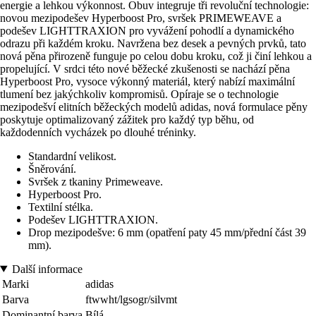
energie a lehkou výkonnost. Obuv integruje tři revoluční technologie:
novou mezipodešev Hyperboost Pro, svršek PRIMEWEAVE a
podešev LIGHTTRAXION pro vyvážení pohodlí a dynamického
odrazu při každém kroku. Navržena bez desek a pevných prvků, tato
nová pěna přirozeně funguje po celou dobu kroku, což ji činí lehkou a
propelující. V srdci této nové běžecké zkušenosti se nachází pěna
Hyperboost Pro, vysoce výkonný materiál, který nabízí maximální
tlumení bez jakýchkoliv kompromisů. Opíraje se o technologie
mezipodešví elitních běžeckých modelů adidas, nová formulace pěny
poskytuje optimalizovaný zážitek pro každý typ běhu, od
každodenních vycházek po dlouhé tréninky.
Standardní velikost.
Šněrování.
Svršek z tkaniny Primeweave.
Hyperboost Pro.
Textilní stélka.
Podešev LIGHTTRAXION.
Drop mezipodešve: 6 mm (opatření paty 45 mm/přední část 39
mm).
Další informace
Marki
adidas
Barva
ftwwht/lgsogr/silvmt
Dominantní barva
Bílá