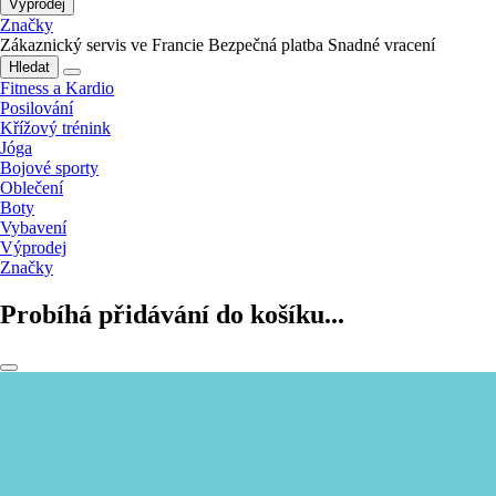
Výprodej
Značky
Zákaznický servis ve Francie
Bezpečná platba
Snadné vracení
Hledat
Fitness a Kardio
Posilování
Křížový trénink
Jóga
Bojové sporty
Oblečení
Boty
Vybavení
Výprodej
Značky
Probíhá přidávání do košíku...