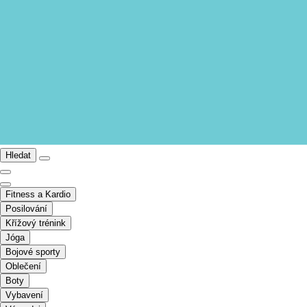
Hledat
Fitness a Kardio
Posilování
Křížový trénink
Jóga
Bojové sporty
Oblečení
Boty
Vybavení