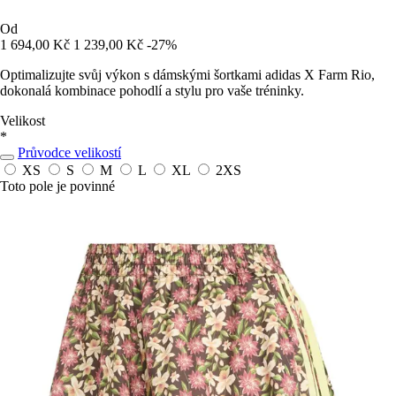
Od
1 694,00 Kč
1 239,00 Kč
-27%
Optimalizujte svůj výkon s dámskými šortkami adidas X Farm Rio,
dokonalá kombinace pohodlí a stylu pro vaše tréninky.
Velikost
*
Průvodce velikostí
XS
S
M
L
XL
2XS
Toto pole je povinné