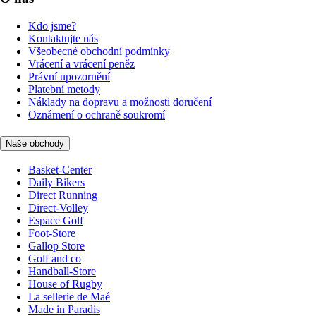
Kdo jsme?
Kontaktujte nás
Všeobecné obchodní podmínky
Vrácení a vrácení peněz
Právní upozornění
Platební metody
Náklady na dopravu a možnosti doručení
Oznámení o ochraně soukromí
Naše obchody
Basket-Center
Daily Bikers
Direct Running
Direct-Volley
Espace Golf
Foot-Store
Gallop Store
Golf and co
Handball-Store
House of Rugby
La sellerie de Maé
Made in Paradis