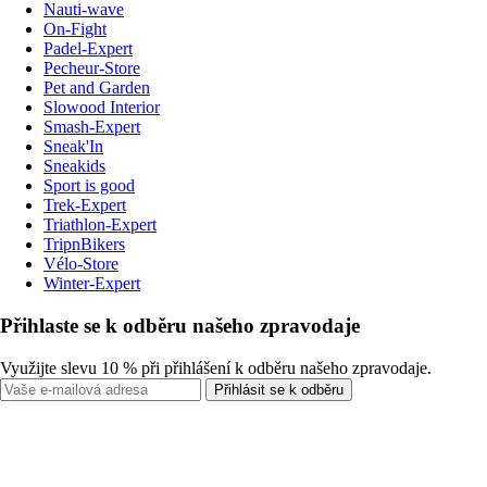
Nauti-wave
On-Fight
Padel-Expert
Pecheur-Store
Pet and Garden
Slowood Interior
Smash-Expert
Sneak'In
Sneakids
Sport is good
Trek-Expert
Triathlon-Expert
TripnBikers
Vélo-Store
Winter-Expert
Přihlaste se k odběru našeho zpravodaje
Využijte slevu 10 % při přihlášení k odběru našeho zpravodaje.
Přihlásit se k odběru