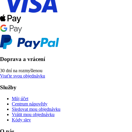
Doprava a vrácení
30 dní na rozmyšlenou
Vraťte svou objednávku
Služby
Můj účet
Centrum nápovědy
Sledovat mou objednávku
Vrátit mou objednávku
Kódy slev
O nás