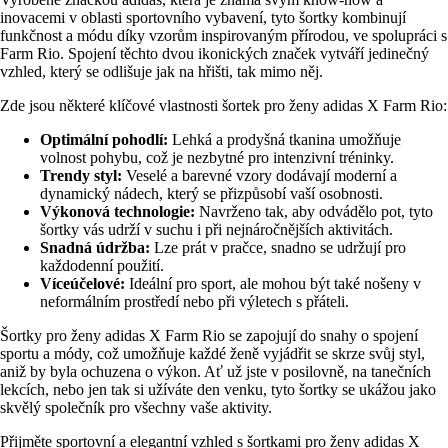
inovacemi v oblasti sportovního vybavení, tyto šortky kombinují
funkčnost a módu díky vzorům inspirovaným přírodou, ve spolupráci s
Farm Rio. Spojení těchto dvou ikonických značek vytváří jedinečný
vzhled, který se odlišuje jak na hřišti, tak mimo něj.
Zde jsou některé klíčové vlastnosti šortek pro ženy adidas X Farm Rio:
Optimální pohodlí:
Lehká a prodyšná tkanina umožňuje
volnost pohybu, což je nezbytné pro intenzivní tréninky.
Trendy styl:
Veselé a barevné vzory dodávají moderní a
dynamický nádech, který se přizpůsobí vaší osobnosti.
Výkonová technologie:
Navrženo tak, aby odvádělo pot, tyto
šortky vás udrží v suchu i při nejnáročnějších aktivitách.
Snadná údržba:
Lze prát v pračce, snadno se udržují pro
každodenní použití.
Víceúčelové:
Ideální pro sport, ale mohou být také nošeny v
neformálním prostředí nebo při výletech s přáteli.
Šortky pro ženy adidas X Farm Rio se zapojují do snahy o spojení
sportu a módy, což umožňuje každé ženě vyjádřit se skrze svůj styl,
aniž by byla ochuzena o výkon. Ať už jste v posilovně, na tanečních
lekcích, nebo jen tak si užíváte den venku, tyto šortky se ukážou jako
skvělý společník pro všechny vaše aktivity.
Přijměte sportovní a elegantní vzhled s šortkami pro ženy adidas X