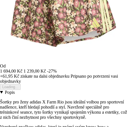
Od
1 694,00 Kč
1 239,00 Kč
-27%
+61,95 Kč
ziskate na dalsi objednavku
Pripsano po potvrzeni vasi
objednavky
Loading...
Popis
Šortky pro ženy adidas X Farm Rio jsou ideální volbou pro sportovní
nadšence, kteří hledají pohodlí a styl. Navržené speciálně pro
tréninkové seance, tyto šortky vynikají spojením výkonu a estetiky, což
z nich činí nezbytnost pro všechny sportovkyně.
Vyrobené značkou adidas, která je známá svým know-how a