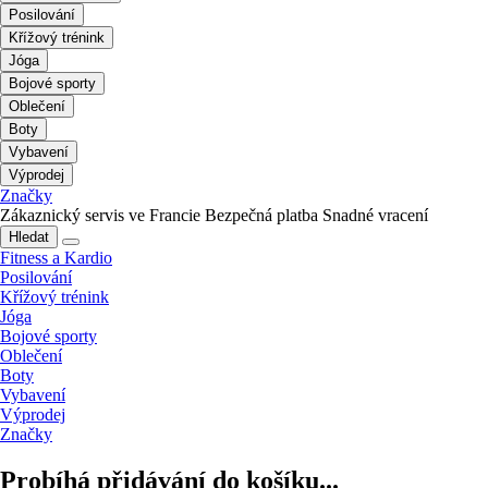
Posilování
Křížový trénink
Jóga
Bojové sporty
Oblečení
Boty
Vybavení
Výprodej
Značky
Zákaznický servis ve Francie
Bezpečná platba
Snadné vracení
Hledat
Fitness a Kardio
Posilování
Křížový trénink
Jóga
Bojové sporty
Oblečení
Boty
Vybavení
Výprodej
Značky
Probíhá přidávání do košíku...