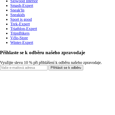
Slowood Interior
Smash-Expert
Sneak'In
Sneakids
Sport is good
Trek-Expert
Triathlon-Expert
TripnBikers
Vélo-Store
Winter-Expert
Přihlaste se k odběru našeho zpravodaje
Využijte slevu 10 % při přihlášení k odběru našeho zpravodaje.
Přihlásit se k odběru