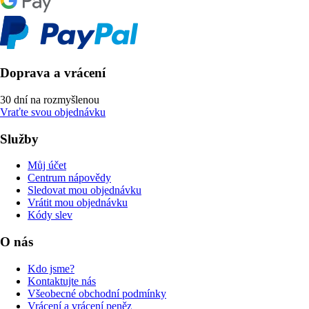
Doprava a vrácení
30 dní na rozmyšlenou
Vraťte svou objednávku
Služby
Můj účet
Centrum nápovědy
Sledovat mou objednávku
Vrátit mou objednávku
Kódy slev
O nás
Kdo jsme?
Kontaktujte nás
Všeobecné obchodní podmínky
Vrácení a vrácení peněz