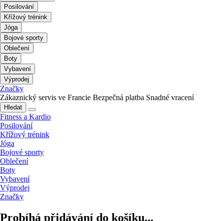
Posilování
Křížový trénink
Jóga
Bojové sporty
Oblečení
Boty
Vybavení
Výprodej
Značky
Zákaznický servis ve Francie
Bezpečná platba
Snadné vracení
Hledat
Fitness a Kardio
Posilování
Křížový trénink
Jóga
Bojové sporty
Oblečení
Boty
Vybavení
Výprodej
Značky
Probíhá přidávání do košíku...