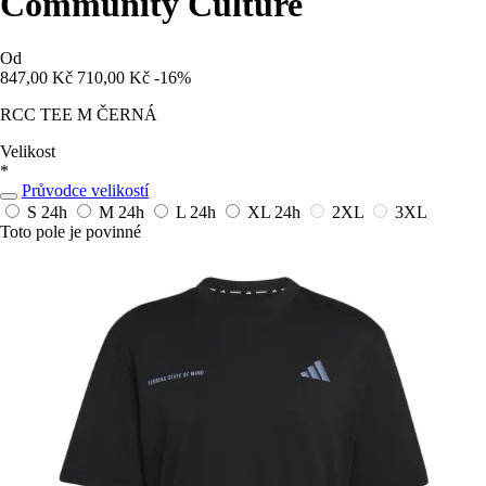
Community Culture
Od
847,00 Kč
710,00 Kč
-16%
RCC TEE M ČERNÁ
Velikost
*
Průvodce velikostí
S
24h
M
24h
L
24h
XL
24h
2XL
3XL
Toto pole je povinné