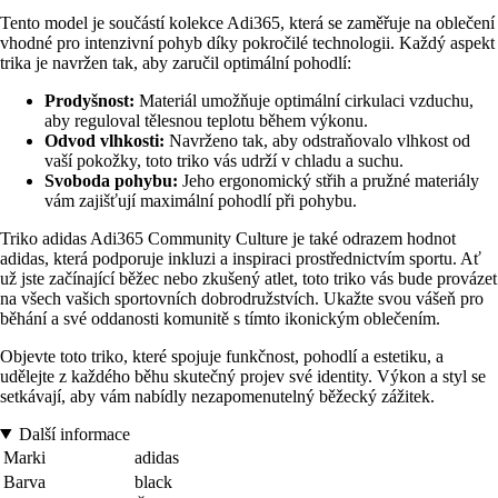
Tento model je součástí kolekce Adi365, která se zaměřuje na oblečení
vhodné pro intenzivní pohyb díky pokročilé technologii. Každý aspekt
trika je navržen tak, aby zaručil optimální pohodlí:
Prodyšnost:
Materiál umožňuje optimální cirkulaci vzduchu,
aby reguloval tělesnou teplotu během výkonu.
Odvod vlhkosti:
Navrženo tak, aby odstraňovalo vlhkost od
vaší pokožky, toto triko vás udrží v chladu a suchu.
Svoboda pohybu:
Jeho ergonomický střih a pružné materiály
vám zajišťují maximální pohodlí při pohybu.
Triko adidas Adi365 Community Culture je také odrazem hodnot
adidas, která podporuje inkluzi a inspiraci prostřednictvím sportu. Ať
už jste začínající běžec nebo zkušený atlet, toto triko vás bude provázet
na všech vašich sportovních dobrodružstvích. Ukažte svou vášeň pro
běhání a své oddanosti komunitě s tímto ikonickým oblečením.
Objevte toto triko, které spojuje funkčnost, pohodlí a estetiku, a
udělejte z každého běhu skutečný projev své identity. Výkon a styl se
setkávají, aby vám nabídly nezapomenutelný běžecký zážitek.
Další informace
Marki
adidas
Barva
black