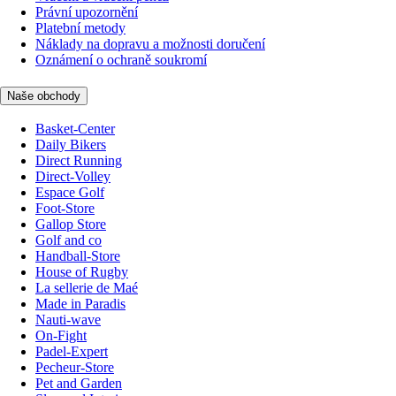
Právní upozornění
Platební metody
Náklady na dopravu a možnosti doručení
Oznámení o ochraně soukromí
Naše obchody
Basket-Center
Daily Bikers
Direct Running
Direct-Volley
Espace Golf
Foot-Store
Gallop Store
Golf and co
Handball-Store
House of Rugby
La sellerie de Maé
Made in Paradis
Nauti-wave
On-Fight
Padel-Expert
Pecheur-Store
Pet and Garden