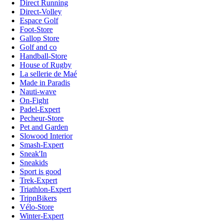
Direct Running
Direct-Volley
Espace Golf
Foot-Store
Gallop Store
Golf and co
Handball-Store
House of Rugby
La sellerie de Maé
Made in Paradis
Nauti-wave
On-Fight
Padel-Expert
Pecheur-Store
Pet and Garden
Slowood Interior
Smash-Expert
Sneak'In
Sneakids
Sport is good
Trek-Expert
Triathlon-Expert
TripnBikers
Vélo-Store
Winter-Expert