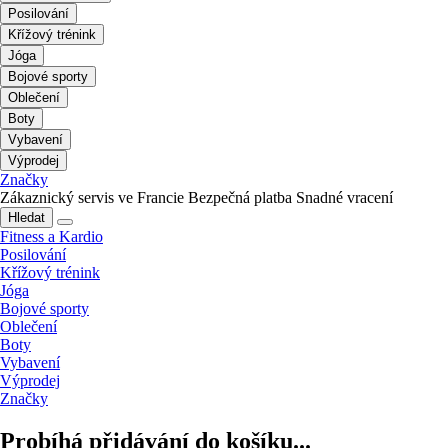
Posilování
Křížový trénink
Jóga
Bojové sporty
Oblečení
Boty
Vybavení
Výprodej
Značky
Zákaznický servis ve Francie
Bezpečná platba
Snadné vracení
Hledat
Fitness a Kardio
Posilování
Křížový trénink
Jóga
Bojové sporty
Oblečení
Boty
Vybavení
Výprodej
Značky
Probíhá přidávání do košíku...