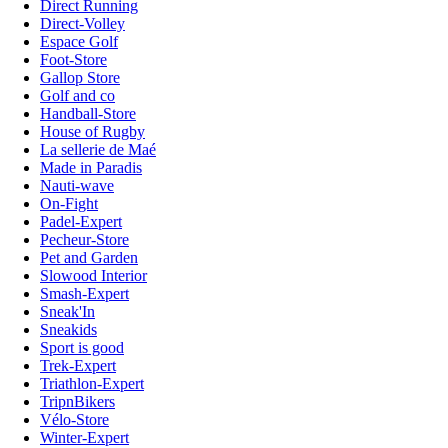
Direct Running
Direct-Volley
Espace Golf
Foot-Store
Gallop Store
Golf and co
Handball-Store
House of Rugby
La sellerie de Maé
Made in Paradis
Nauti-wave
On-Fight
Padel-Expert
Pecheur-Store
Pet and Garden
Slowood Interior
Smash-Expert
Sneak'In
Sneakids
Sport is good
Trek-Expert
Triathlon-Expert
TripnBikers
Vélo-Store
Winter-Expert