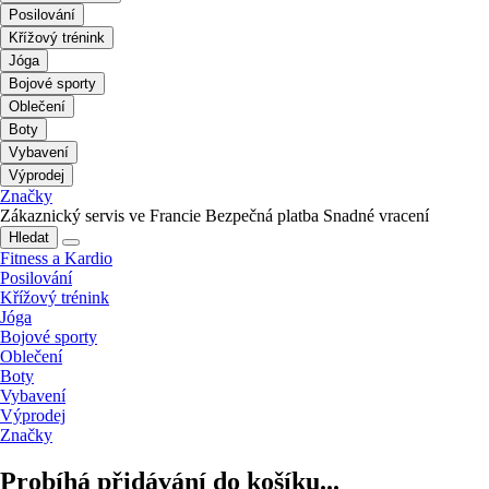
Posilování
Křížový trénink
Jóga
Bojové sporty
Oblečení
Boty
Vybavení
Výprodej
Značky
Zákaznický servis ve Francie
Bezpečná platba
Snadné vracení
Hledat
Fitness a Kardio
Posilování
Křížový trénink
Jóga
Bojové sporty
Oblečení
Boty
Vybavení
Výprodej
Značky
Probíhá přidávání do košíku...