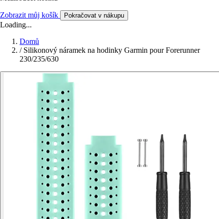
Zobrazit můj košík
Pokračovat v nákupu
Loading...
Domů
/
Silikonový náramek na hodinky Garmin pour Forerunner
230/235/630