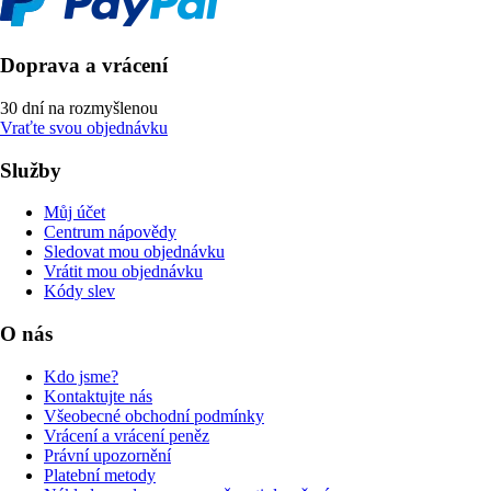
Doprava a vrácení
30 dní na rozmyšlenou
Vraťte svou objednávku
Služby
Můj účet
Centrum nápovědy
Sledovat mou objednávku
Vrátit mou objednávku
Kódy slev
O nás
Kdo jsme?
Kontaktujte nás
Všeobecné obchodní podmínky
Vrácení a vrácení peněz
Právní upozornění
Platební metody