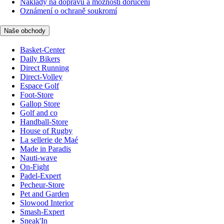
Náklady na dopravu a možnosti doručení
Oznámení o ochraně soukromí
Naše obchody
Basket-Center
Daily Bikers
Direct Running
Direct-Volley
Espace Golf
Foot-Store
Gallop Store
Golf and co
Handball-Store
House of Rugby
La sellerie de Maé
Made in Paradis
Nauti-wave
On-Fight
Padel-Expert
Pecheur-Store
Pet and Garden
Slowood Interior
Smash-Expert
Sneak'In