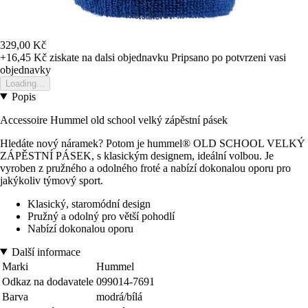
329,00 Kč
+16,45 Kč
ziskate na dalsi objednavku
Pripsano po potvrzeni vasi
objednavky
Loading...
Popis
Accessoire Hummel old school velký zápěstní pásek
Hledáte nový náramek? Potom je hummel® OLD SCHOOL VELKÝ
ZÁPĚSTNÍ PÁSEK, s klasickým designem, ideální volbou. Je
vyroben z pružného a odolného froté a nabízí dokonalou oporu pro
jakýkoliv týmový sport.
Klasický, staromódní design
Pružný a odolný pro větší pohodlí
Nabízí dokonalou oporu
Další informace
Marki
Hummel
Odkaz na dodavatele
099014-7691
Barva
modrá/bílá