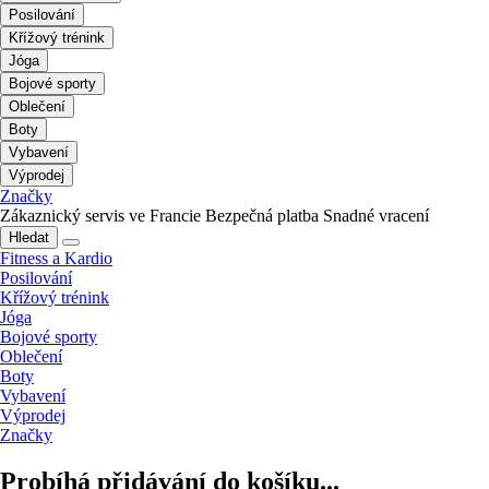
Posilování
Křížový trénink
Jóga
Bojové sporty
Oblečení
Boty
Vybavení
Výprodej
Značky
Zákaznický servis ve Francie
Bezpečná platba
Snadné vracení
Hledat
Fitness a Kardio
Posilování
Křížový trénink
Jóga
Bojové sporty
Oblečení
Boty
Vybavení
Výprodej
Značky
Probíhá přidávání do košíku...