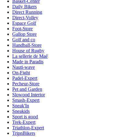
Basket-Center
Daily Bikers
Direct Running
Direct-Volley
Espace Golf
Foot-Store
Gallop Store
Golf and co
Handball-Store
House of Rugby
La sellerie de Maé
Made in Paradis
Nauti-wave
On-Fight
Padel-Expert
Pecheur-Store
Pet and Garden
Slowood Interior
Smash-Expert
Sneak'In
Sneakids
Sport is good
Trek-Expert
Triathlon-Expert
TripnBikers