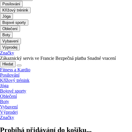
Posilování
Křížový trénink
Jóga
Bojové sporty
Oblečení
Boty
Vybavení
Výprodej
Značky
Zákaznický servis ve Francie
Bezpečná platba
Snadné vracení
Hledat
Fitness a Kardio
Posilování
Křížový trénink
Jóga
Bojové sporty
Oblečení
Boty
Vybavení
Výprodej
Značky
Probíhá přidávání do košíku...