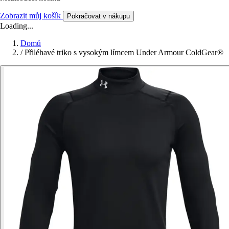
Zobrazit můj košík
Pokračovat v nákupu
Loading...
Domů
/
Přiléhavé triko s vysokým límcem Under Armour ColdGear®