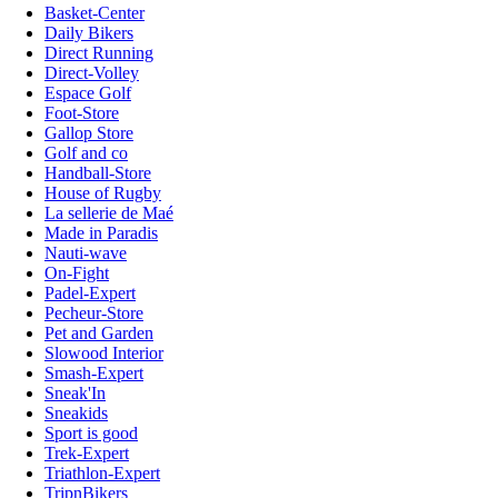
Basket-Center
Daily Bikers
Direct Running
Direct-Volley
Espace Golf
Foot-Store
Gallop Store
Golf and co
Handball-Store
House of Rugby
La sellerie de Maé
Made in Paradis
Nauti-wave
On-Fight
Padel-Expert
Pecheur-Store
Pet and Garden
Slowood Interior
Smash-Expert
Sneak'In
Sneakids
Sport is good
Trek-Expert
Triathlon-Expert
TripnBikers