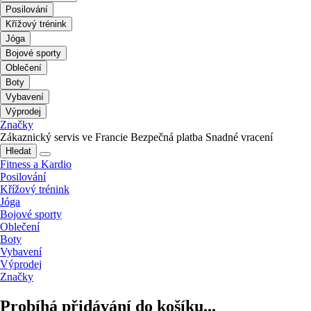
Posilování
Křížový trénink
Jóga
Bojové sporty
Oblečení
Boty
Vybavení
Výprodej
Značky
Zákaznický servis ve Francie
Bezpečná platba
Snadné vracení
Hledat
Fitness a Kardio
Posilování
Křížový trénink
Jóga
Bojové sporty
Oblečení
Boty
Vybavení
Výprodej
Značky
Probíhá přidávání do košíku...