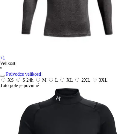
+1
Velikost
*
Průvodce velikostí
XS
S
24h
M
L
XL
2XL
3XL
Toto pole je povinné