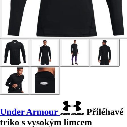
Under Armour
Přiléhavé
triko s vysokým límcem