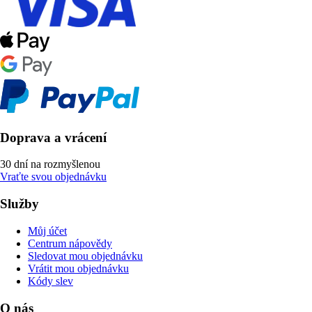
Doprava a vrácení
30 dní na rozmyšlenou
Vraťte svou objednávku
Služby
Můj účet
Centrum nápovědy
Sledovat mou objednávku
Vrátit mou objednávku
Kódy slev
O nás