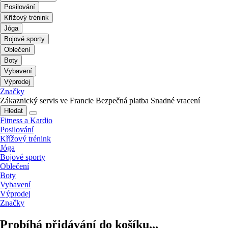
Posilování
Křížový trénink
Jóga
Bojové sporty
Oblečení
Boty
Vybavení
Výprodej
Značky
Zákaznický servis ve Francie
Bezpečná platba
Snadné vracení
Hledat
Fitness a Kardio
Posilování
Křížový trénink
Jóga
Bojové sporty
Oblečení
Boty
Vybavení
Výprodej
Značky
Probíhá přidávání do košíku...