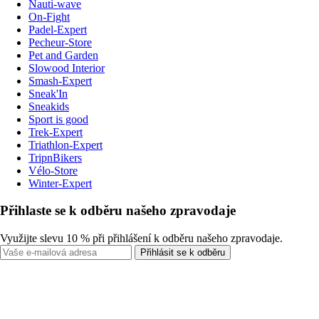
Nauti-wave
On-Fight
Padel-Expert
Pecheur-Store
Pet and Garden
Slowood Interior
Smash-Expert
Sneak'In
Sneakids
Sport is good
Trek-Expert
Triathlon-Expert
TripnBikers
Vélo-Store
Winter-Expert
Přihlaste se k odběru našeho zpravodaje
Využijte slevu 10 % při přihlášení k odběru našeho zpravodaje.
Přihlásit se k odběru