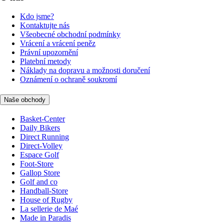
Kdo jsme?
Kontaktujte nás
Všeobecné obchodní podmínky
Vrácení a vrácení peněz
Právní upozornění
Platební metody
Náklady na dopravu a možnosti doručení
Oznámení o ochraně soukromí
Naše obchody
Basket-Center
Daily Bikers
Direct Running
Direct-Volley
Espace Golf
Foot-Store
Gallop Store
Golf and co
Handball-Store
House of Rugby
La sellerie de Maé
Made in Paradis