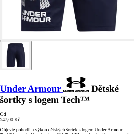
Under Armour
Dětské
šortky s logem Tech™
Od
547,00 Kč
Objevte pohodlí a výkon dětských šortek s logem Under Armour