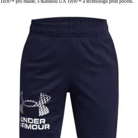
Tech™ pro mladé, s tkaninou UA Tech™ a technologií proti pocení.