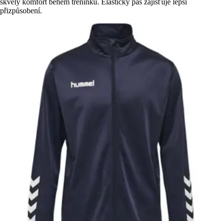
skvělý komfort během tréninku. Elastický pas zajišťuje lepší
přizpůsobení.