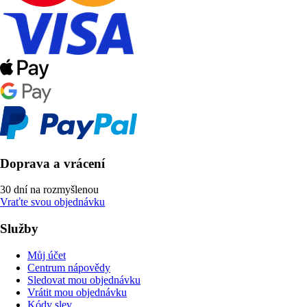
Doprava a vrácení
30 dní na rozmyšlenou
Vraťte svou objednávku
Služby
Můj účet
Centrum nápovědy
Sledovat mou objednávku
Vrátit mou objednávku
Kódy slev