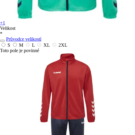
+1
Velikost
*
Průvodce velikostí
S
M
L
XL
2XL
Toto pole je povinné