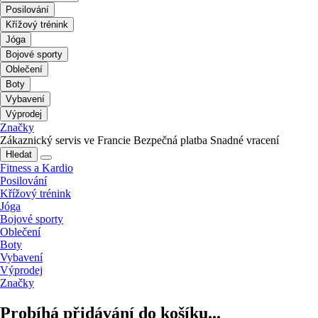
Posilování
Křížový trénink
Jóga
Bojové sporty
Oblečení
Boty
Vybavení
Výprodej
Značky
Zákaznický servis ve Francie
Bezpečná platba
Snadné vracení
Hledat
Fitness a Kardio
Posilování
Křížový trénink
Jóga
Bojové sporty
Oblečení
Boty
Vybavení
Výprodej
Značky
Probíhá přidávání do košíku...