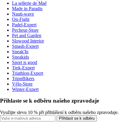
La sellerie de Maé
Made in Paradis
Nauti-wave
On-Fight
Padel-Expert
Pecheur-Store
Pet and Garden
Slowood Interior
Smash-Expert
Sneak'In
Sneakids
Sport is good
Trek-Expert
Triathlon-Expert
TripnBikers
Vélo-Store
Winter-Expert
Přihlaste se k odběru našeho zpravodaje
Využijte slevu 10 % při přihlášení k odběru našeho zpravodaje.
Přihlásit se k odběru