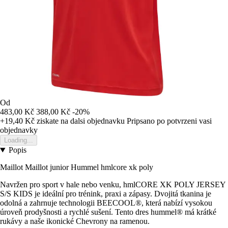
Od
483,00 Kč
388,00 Kč
-20%
+19,40 Kč
ziskate na dalsi objednavku
Pripsano po potvrzeni vasi
objednavky
Loading...
Popis
Maillot Maillot junior Hummel hmlcore xk poly
Navržen pro sport v hale nebo venku, hmlCORE XK POLY JERSEY
S/S KIDS je ideální pro trénink, praxi a zápasy. Dvojitá tkanina je
odolná a zahrnuje technologii BEECOOL®, která nabízí vysokou
úroveň prodyšnosti a rychlé sušení. Tento dres hummel® má krátké
rukávy a naše ikonické Chevrony na ramenou.