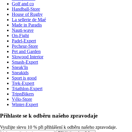
Golf and co
Handball-Store
House of Rugby
La sellerie de Maé
Made in Paradis
Nauti-wave
On-Fight
Padel-Expert
Pecheur-Store
Pet and Garden
Slowood Interior
Smash-Expert
Sneak'In
Sneakids
Sport is good
Trek-Expert
Triathlon-Expert
TripnBikers
Vélo-Store
Winter-Expert
Přihlaste se k odběru našeho zpravodaje
Využijte slevu 10 % při přihlášení k odběru našeho zpravodaje.