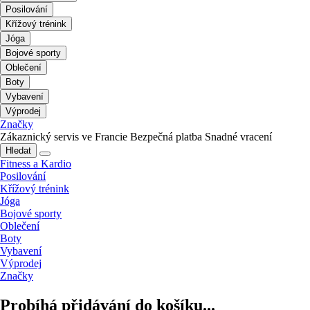
Posilování
Křížový trénink
Jóga
Bojové sporty
Oblečení
Boty
Vybavení
Výprodej
Značky
Zákaznický servis ve Francie
Bezpečná platba
Snadné vracení
Hledat
Fitness a Kardio
Posilování
Křížový trénink
Jóga
Bojové sporty
Oblečení
Boty
Vybavení
Výprodej
Značky
Probíhá přidávání do košíku...