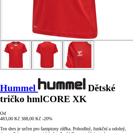
Hummel
Dětské
tričko hmlCORE XK
Od
483,00 Kč
388,00 Kč
-20%
Ten dres je určen pro šampiony zítřka. Pohodlný, funkční a odolný,