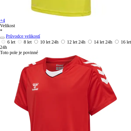
+4
Velikost
*
Průvodce velikostí
6 let
8 let
10 let
24h
12 let
24h
14 let
24h
16 let
24h
Toto pole je povinné