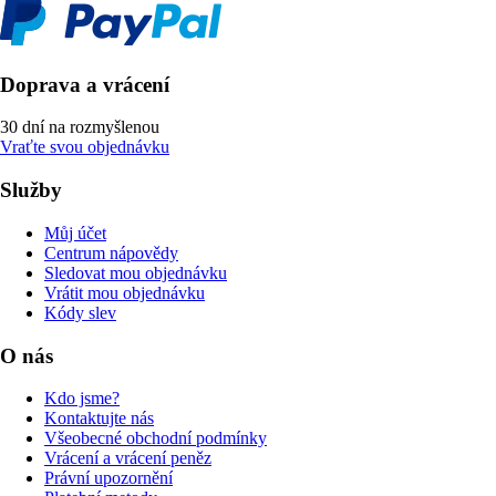
Doprava a vrácení
30 dní na rozmyšlenou
Vraťte svou objednávku
Služby
Můj účet
Centrum nápovědy
Sledovat mou objednávku
Vrátit mou objednávku
Kódy slev
O nás
Kdo jsme?
Kontaktujte nás
Všeobecné obchodní podmínky
Vrácení a vrácení peněz
Právní upozornění