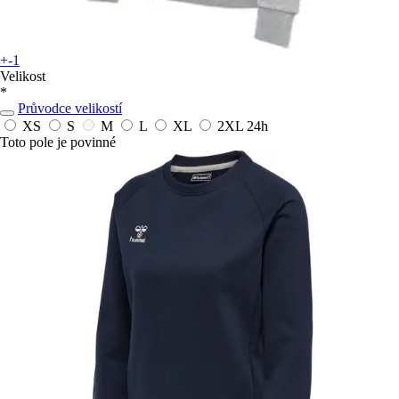
+-1
Velikost
*
Průvodce velikostí
XS
S
M
L
XL
2XL
24h
Toto pole je povinné