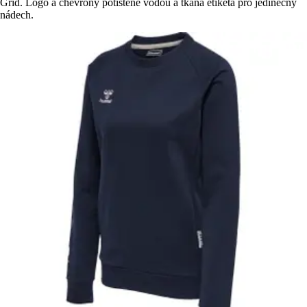
Grid. Logo a chevrony potištěné vodou a tkaná etiketa pro jedinečný
nádech.