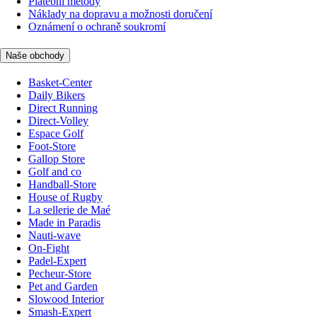
Platební metody
Náklady na dopravu a možnosti doručení
Oznámení o ochraně soukromí
Naše obchody
Basket-Center
Daily Bikers
Direct Running
Direct-Volley
Espace Golf
Foot-Store
Gallop Store
Golf and co
Handball-Store
House of Rugby
La sellerie de Maé
Made in Paradis
Nauti-wave
On-Fight
Padel-Expert
Pecheur-Store
Pet and Garden
Slowood Interior
Smash-Expert