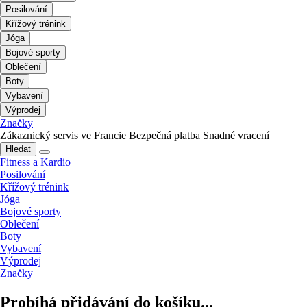
Posilování
Křížový trénink
Jóga
Bojové sporty
Oblečení
Boty
Vybavení
Výprodej
Značky
Zákaznický servis ve Francie
Bezpečná platba
Snadné vracení
Hledat
Fitness a Kardio
Posilování
Křížový trénink
Jóga
Bojové sporty
Oblečení
Boty
Vybavení
Výprodej
Značky
Probíhá přidávání do košíku...