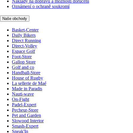
Náklady na dopravu a možnosti doručení
Oznámení o ochraně soukromí
Naše obchody
Basket-Center
Daily Bikers
Direct Running
Direct-Volley
Espace Golf
Foot-Store
Gallop Store
Golf and co
Handball-Store
House of Rugby
La sellerie de Maé
Made in Paradis
Nauti-wave
On-Fight
Padel-Expert
Pecheur-Store
Pet and Garden
Slowood Interior
Smash-Expert
Sneak'In