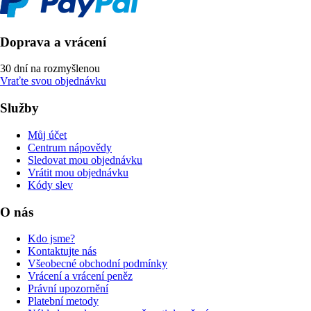
Doprava a vrácení
30 dní na rozmyšlenou
Vraťte svou objednávku
Služby
Můj účet
Centrum nápovědy
Sledovat mou objednávku
Vrátit mou objednávku
Kódy slev
O nás
Kdo jsme?
Kontaktujte nás
Všeobecné obchodní podmínky
Vrácení a vrácení peněz
Právní upozornění
Platební metody