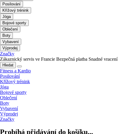
Posilování
Křížový trénink
Jóga
Bojové sporty
Oblečení
Boty
Vybavení
Výprodej
Značky
Zákaznický servis ve Francie
Bezpečná platba
Snadné vracení
Hledat
Fitness a Kardio
Posilování
Křížový trénink
Jóga
Bojové sporty
Oblečení
Boty
Vybavení
Výprodej
Značky
Probíhá přidávání do košíku...