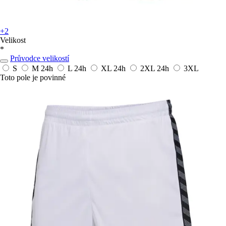
+2
Velikost
*
Průvodce velikostí
S
M
24h
L
24h
XL
24h
2XL
24h
3XL
Toto pole je povinné