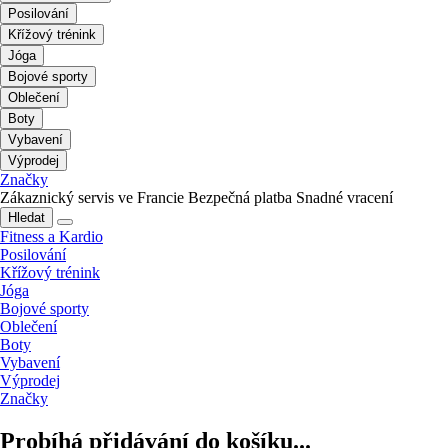
Posilování
Křížový trénink
Jóga
Bojové sporty
Oblečení
Boty
Vybavení
Výprodej
Značky
Zákaznický servis ve Francie
Bezpečná platba
Snadné vracení
Hledat
Fitness a Kardio
Posilování
Křížový trénink
Jóga
Bojové sporty
Oblečení
Boty
Vybavení
Výprodej
Značky
Probíhá přidávání do košíku...