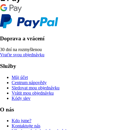
Doprava a vrácení
30 dní na rozmyšlenou
Vraťte svou objednávku
Služby
Můj účet
Centrum nápovědy
Sledovat mou objednávku
Vrátit mou objednávku
Kódy slev
O nás
Kdo jsme?
Kontaktujte nás