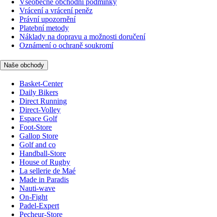
Všeobecné obchodní podmínky
Vrácení a vrácení peněz
Právní upozornění
Platební metody
Náklady na dopravu a možnosti doručení
Oznámení o ochraně soukromí
Naše obchody
Basket-Center
Daily Bikers
Direct Running
Direct-Volley
Espace Golf
Foot-Store
Gallop Store
Golf and co
Handball-Store
House of Rugby
La sellerie de Maé
Made in Paradis
Nauti-wave
On-Fight
Padel-Expert
Pecheur-Store