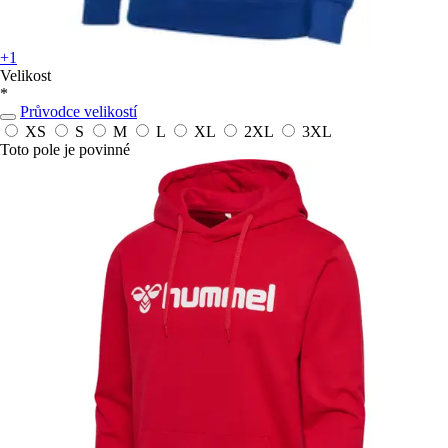
+1
Velikost
*
Průvodce velikostí
XS
S
M
L
XL
2XL
3XL
Toto pole je povinné