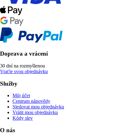
Doprava a vrácení
30 dní na rozmyšlenou
Vraťte svou objednávku
Služby
Můj účet
Centrum nápovědy
Sledovat mou objednávku
Vrátit mou objednávku
Kódy slev
O nás