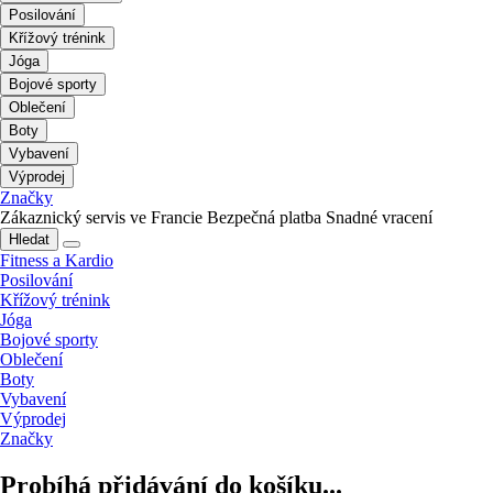
Posilování
Křížový trénink
Jóga
Bojové sporty
Oblečení
Boty
Vybavení
Výprodej
Značky
Zákaznický servis ve Francie
Bezpečná platba
Snadné vracení
Hledat
Fitness a Kardio
Posilování
Křížový trénink
Jóga
Bojové sporty
Oblečení
Boty
Vybavení
Výprodej
Značky
Probíhá přidávání do košíku...