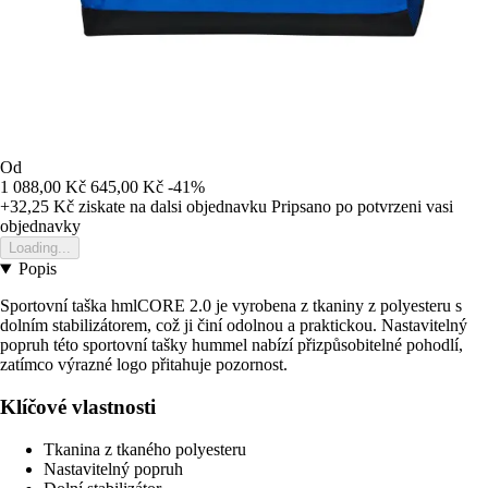
Od
1 088,00 Kč
645,00 Kč
-41%
+32,25 Kč
ziskate na dalsi objednavku
Pripsano po potvrzeni vasi
objednavky
Loading...
Popis
Sportovní taška hmlCORE 2.0 je vyrobena z tkaniny z polyesteru s
dolním stabilizátorem, což ji činí odolnou a praktickou. Nastavitelný
popruh této sportovní tašky hummel nabízí přizpůsobitelné pohodlí,
zatímco výrazné logo přitahuje pozornost.
Klíčové vlastnosti
Tkanina z tkaného polyesteru
Nastavitelný popruh