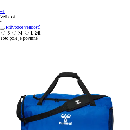
+1
Velikost
*
Průvodce velikostí
S
M
L
24h
Toto pole je povinné