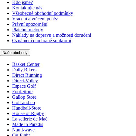
Kdo jsme?
Kontaktujte nás
Všeobecné obchodní podmínky
Vrácení a vrácení peněz
Právní upozornění
Platební metody
Náklady na dopravu a možnosti doručení
Oznámení o ochraně soukromí
Naše obchody
Basket-Center
Daily Bikers
Direct Running
Direct-Volley
Espace Golf
Foot-Store
Gallop Store
Golf and co
Handball-Store
House of Rugby
La sellerie de Maé
Made in Paradis
Nauti-wave
On-Fight