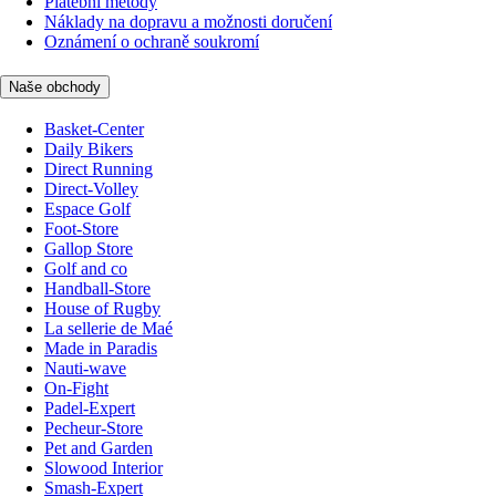
Platební metody
Náklady na dopravu a možnosti doručení
Oznámení o ochraně soukromí
Naše obchody
Basket-Center
Daily Bikers
Direct Running
Direct-Volley
Espace Golf
Foot-Store
Gallop Store
Golf and co
Handball-Store
House of Rugby
La sellerie de Maé
Made in Paradis
Nauti-wave
On-Fight
Padel-Expert
Pecheur-Store
Pet and Garden
Slowood Interior
Smash-Expert