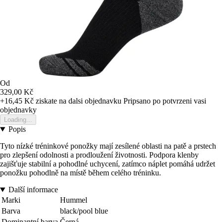
Od
329,00 Kč
+16,45 Kč
ziskate na dalsi objednavku
Pripsano po potvrzeni vasi
objednavky
Loading...
Popis
Tyto nízké tréninkové ponožky mají zesílené oblasti na patě a prstech
pro zlepšení odolnosti a prodloužení životnosti. Podpora klenby
zajišťuje stabilní a pohodlné uchycení, zatímco náplet pomáhá udržet
ponožku pohodlně na místě během celého tréninku.
Další informace
Marki
Hummel
Barva
black/pool blue
Dominantní barva
Černá