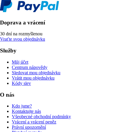
Doprava a vrácení
30 dní na rozmyšlenou
Vraťte svou objednávku
Služby
Můj účet
Centrum nápovědy
Sledovat mou objednávku
Vrátit mou objednávku
Kódy slev
O nás
Kdo jsme?
Kontaktujte nás
Všeobecné obchodní podmínky
Vrácení a vrácení peněz
Právní upozornění