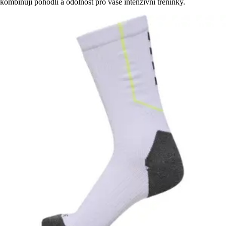
kombinují pohodlí a odolnost pro vaše intenzivní tréninky.