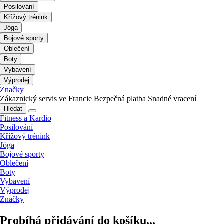
Posilování
Křížový trénink
Jóga
Bojové sporty
Oblečení
Boty
Vybavení
Výprodej
Značky
Zákaznický servis ve Francie
Bezpečná platba
Snadné vracení
Hledat
Fitness a Kardio
Posilování
Křížový trénink
Jóga
Bojové sporty
Oblečení
Boty
Vybavení
Výprodej
Značky
Probíhá přidávání do košíku...