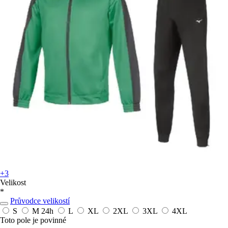
+3
Velikost
*
Průvodce velikostí
S
M
24h
L
XL
2XL
3XL
4XL
Toto pole je povinné