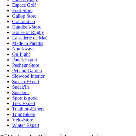
Espace Golf
Foot-Store
Gallop Store
Golf and co
Handball-Store
House of Rugby
La sellerie de Maé
Made in Paradis
Nauti-wave
On-Fight
Padel-Expert
Pecheur-Store
Pet and Garden
Slowood Interior
Smash-Expert
Sneak'In
Sneakids
Sport is good
Trek-Expert
Triathlon-Expert
TripnBikers
Vélo-Store
Winter-Expert