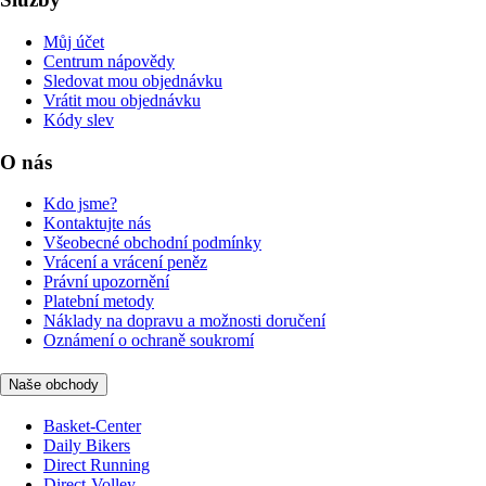
Můj účet
Centrum nápovědy
Sledovat mou objednávku
Vrátit mou objednávku
Kódy slev
O nás
Kdo jsme?
Kontaktujte nás
Všeobecné obchodní podmínky
Vrácení a vrácení peněz
Právní upozornění
Platební metody
Náklady na dopravu a možnosti doručení
Oznámení o ochraně soukromí
Naše obchody
Basket-Center
Daily Bikers
Direct Running
Direct-Volley