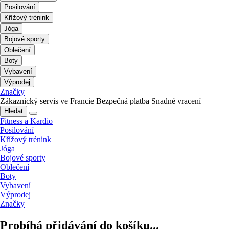
Posilování
Křížový trénink
Jóga
Bojové sporty
Oblečení
Boty
Vybavení
Výprodej
Značky
Zákaznický servis ve Francie
Bezpečná platba
Snadné vracení
Hledat
Fitness a Kardio
Posilování
Křížový trénink
Jóga
Bojové sporty
Oblečení
Boty
Vybavení
Výprodej
Značky
Probíhá přidávání do košíku...