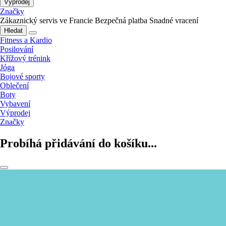
Výprodej
Značky
Zákaznický servis ve Francie
Bezpečná platba
Snadné vracení
Hledat
Fitness a Kardio
Posilování
Křížový trénink
Jóga
Bojové sporty
Oblečení
Boty
Vybavení
Výprodej
Značky
Probíhá přidávání do košíku...