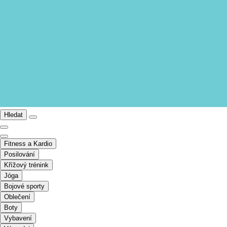
Hledat
Fitness a Kardio
Posilování
Křížový trénink
Jóga
Bojové sporty
Oblečení
Boty
Vybavení