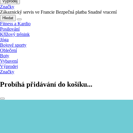
Výprodej
Značky
Zákaznický servis ve Francie
Bezpečná platba
Snadné vracení
Hledat
Fitness a Kardio
Posilování
Křížový trénink
Jóga
Bojové sporty
Oblečení
Boty
Vybavení
Výprodej
Značky
Probíhá přidávání do košíku...