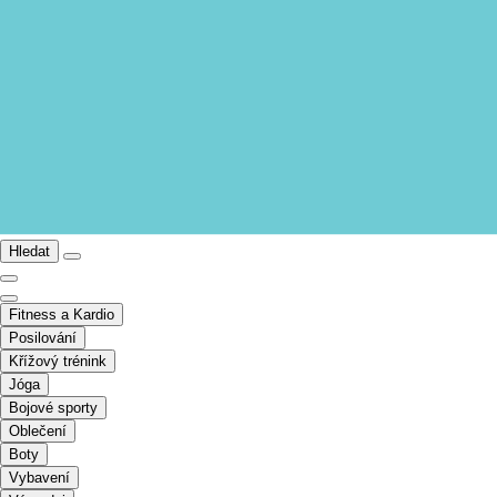
Hledat
Fitness a Kardio
Posilování
Křížový trénink
Jóga
Bojové sporty
Oblečení
Boty
Vybavení