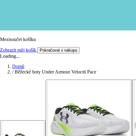
Mezisoučet košíku
Zobrazit můj košík
Pokračovat v nákupu
Loading...
Domů
/
Běžecké boty Under Armour Velociti Pace