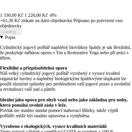
1 330,00 Kč
1 226,00 Kč
-8%
+61,30 Kč
ziskate na dalsi objednavku
Pripsano po potvrzeni vasi
objednavky
Loading...
Popis
Cylindrický jogový polštář naplněný biovlákny špaldy je tak flexibilní,
že poskytuje měkkou oporu v Yin a Restorative Yoga nebo při práci s
tělem.
Flexibilní a přizpůsobitelná opora
Náš velký cylindrický jogový polštář vyrobený z vysoce kvalitní
organické bavlny a naplněný biologickými špaldovými slupkami lze
použít různými způsoby pro prohloubení vaší jogové praxe a uvolnění
a revitalizaci vaší zad a páteře.
Ideální jako opora pro ohyb vzad nebo jako základna pro nohy,
která pomáhá uvolnit záda v leže.
Povlak lze snadno sundat pomocí stahovací šňůrky, takže výplň
polštáře může být snadno upravena a vyměněna.
Vyrobeno z ekologických, vysoce kvalitních materiálů
Tento jogový váleček s certifikací GOTS je vyroben z 100 %