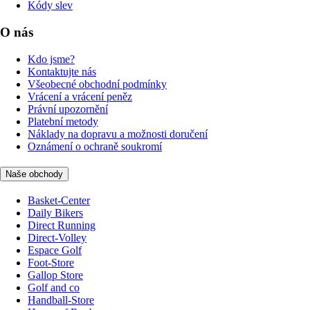
Kódy slev
O nás
Kdo jsme?
Kontaktujte nás
Všeobecné obchodní podmínky
Vrácení a vrácení peněz
Právní upozornění
Platební metody
Náklady na dopravu a možnosti doručení
Oznámení o ochraně soukromí
Naše obchody
Basket-Center
Daily Bikers
Direct Running
Direct-Volley
Espace Golf
Foot-Store
Gallop Store
Golf and co
Handball-Store