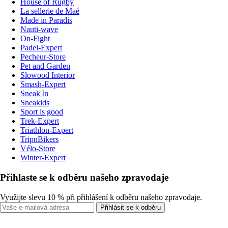
House of Rugby
La sellerie de Maé
Made in Paradis
Nauti-wave
On-Fight
Padel-Expert
Pecheur-Store
Pet and Garden
Slowood Interior
Smash-Expert
Sneak'In
Sneakids
Sport is good
Trek-Expert
Triathlon-Expert
TripnBikers
Vélo-Store
Winter-Expert
Přihlaste se k odběru našeho zpravodaje
Využijte slevu 10 % při přihlášení k odběru našeho zpravodaje.
Přihlásit se k odběru