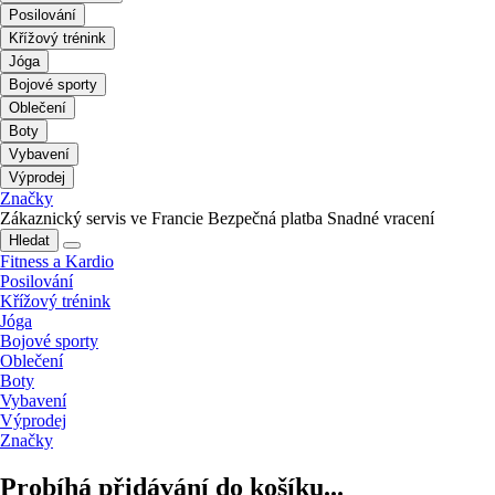
Posilování
Křížový trénink
Jóga
Bojové sporty
Oblečení
Boty
Vybavení
Výprodej
Značky
Zákaznický servis ve Francie
Bezpečná platba
Snadné vracení
Hledat
Fitness a Kardio
Posilování
Křížový trénink
Jóga
Bojové sporty
Oblečení
Boty
Vybavení
Výprodej
Značky
Probíhá přidávání do košíku...