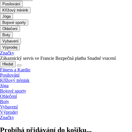
Posilování
Křížový trénink
Jóga
Bojové sporty
Oblečení
Boty
Vybavení
Výprodej
Značky
Zákaznický servis ve Francie
Bezpečná platba
Snadné vracení
Hledat
Fitness a Kardio
Posilování
Křížový trénink
Jóga
Bojové sporty
Oblečení
Boty
Vybavení
Výprodej
Značky
Probíhá přidávání do košíku...