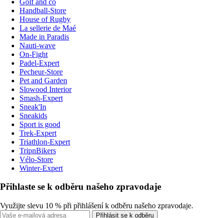
Golf and co
Handball-Store
House of Rugby
La sellerie de Maé
Made in Paradis
Nauti-wave
On-Fight
Padel-Expert
Pecheur-Store
Pet and Garden
Slowood Interior
Smash-Expert
Sneak'In
Sneakids
Sport is good
Trek-Expert
Triathlon-Expert
TripnBikers
Vélo-Store
Winter-Expert
Přihlaste se k odběru našeho zpravodaje
Využijte slevu 10 % při přihlášení k odběru našeho zpravodaje.
Přihlásit se k odběru