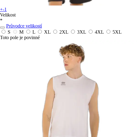
+-1
Velikost
*
Průvodce velikostí
S
M
L
XL
2XL
3XL
4XL
5XL
Toto pole je povinné