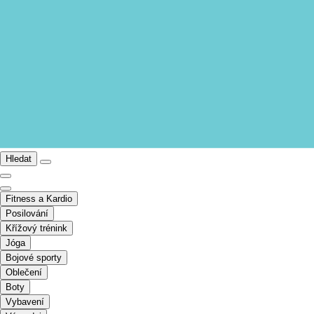
Hledat
Fitness a Kardio
Posilování
Křížový trénink
Jóga
Bojové sporty
Oblečení
Boty
Vybavení