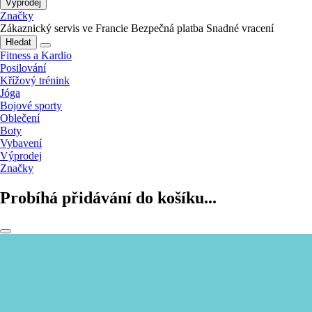
Výprodej
Značky
Zákaznický servis ve Francie
Bezpečná platba
Snadné vracení
Hledat
Fitness a Kardio
Posilování
Křížový trénink
Jóga
Bojové sporty
Oblečení
Boty
Vybavení
Výprodej
Značky
Probíhá přidávání do košíku...