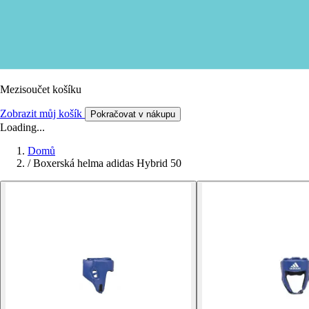
Mezisoučet košíku
Zobrazit můj košík
Pokračovat v nákupu
Loading...
Domů
/
Boxerská helma adidas Hybrid 50