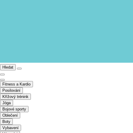
Hledat
Fitness a Kardio
Posilování
Křížový trénink
Jóga
Bojové sporty
Oblečení
Boty
Vybavení