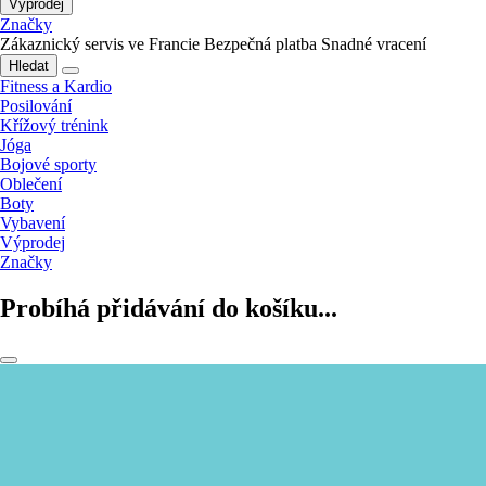
Výprodej
Značky
Zákaznický servis ve Francie
Bezpečná platba
Snadné vracení
Hledat
Fitness a Kardio
Posilování
Křížový trénink
Jóga
Bojové sporty
Oblečení
Boty
Vybavení
Výprodej
Značky
Probíhá přidávání do košíku...