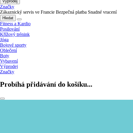
Výprodej
Značky
Zákaznický servis ve Francie
Bezpečná platba
Snadné vracení
Hledat
Fitness a Kardio
Posilování
Křížový trénink
Jóga
Bojové sporty
Oblečení
Boty
Vybavení
Výprodej
Značky
Probíhá přidávání do košíku...