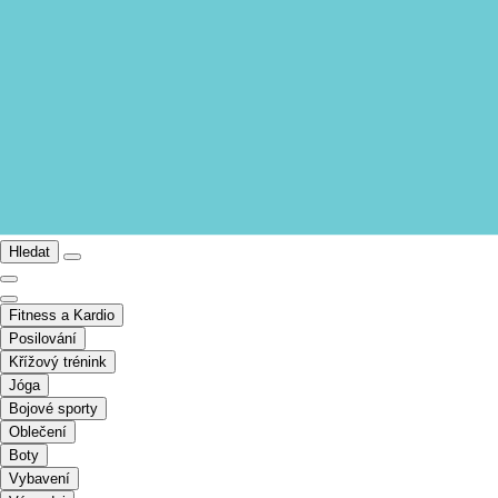
Hledat
Fitness a Kardio
Posilování
Křížový trénink
Jóga
Bojové sporty
Oblečení
Boty
Vybavení