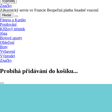
Výprodej
Značky
Zákaznický servis ve Francie
Bezpečná platba
Snadné vracení
Hledat
Fitness a Kardio
Posilování
Křížový trénink
Jóga
Bojové sporty
Oblečení
Boty
Vybavení
Výprodej
Značky
Probíhá přidávání do košíku...