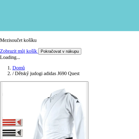
Mezisoučet košíku
Zobrazit můj košík
Pokračovat v nákupu
Loading...
Domů
/
Dětský judogi adidas J690 Quest