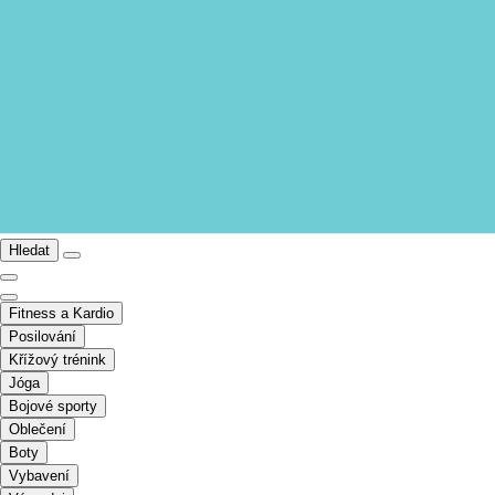
Hledat
Fitness a Kardio
Posilování
Křížový trénink
Jóga
Bojové sporty
Oblečení
Boty
Vybavení