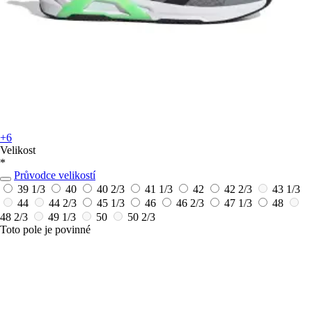
+6
Velikost
*
Průvodce velikostí
39 1/3
40
40 2/3
41 1/3
42
42 2/3
43 1/3
44
44 2/3
45 1/3
46
46 2/3
47 1/3
48
48 2/3
49 1/3
50
50 2/3
Toto pole je povinné