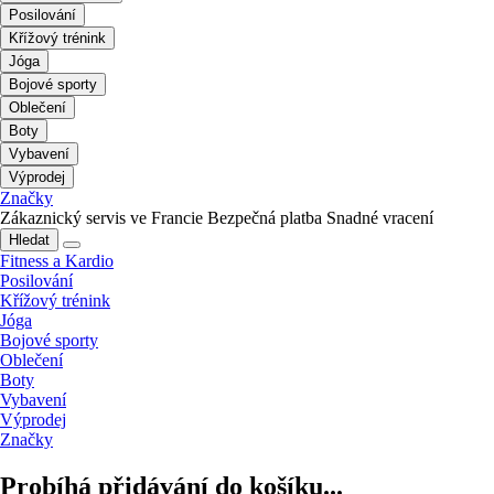
Posilování
Křížový trénink
Jóga
Bojové sporty
Oblečení
Boty
Vybavení
Výprodej
Značky
Zákaznický servis ve Francie
Bezpečná platba
Snadné vracení
Hledat
Fitness a Kardio
Posilování
Křížový trénink
Jóga
Bojové sporty
Oblečení
Boty
Vybavení
Výprodej
Značky
Probíhá přidávání do košíku...