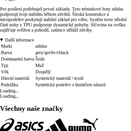
Pro posílení potřebuješ pevné základy. Tyto tréninkové boty adidas
podporují tvoji stabilitu během zdvihů. Široká konstrukce a
mezipodešev poskytují stabilní základ pro váhu. Systém torze střední
části nohy z TPU podporuje dynamické pohyby. Síťovina na svršku
zajišťuje svěžest a pohodlí, zatímco střídáš zdvihy.
Další informace
Marki
adidas
Barva
grey/grefiv/cblack
Dominantní barva
Šedá
Typ
Muž
Věk
Dospělý
Hlavní materiál
Syntetický materiál / textil
Podrážka
Syntetická podešev s tlumičem nárazů
Loading...
Loading...
Všechny naše značky