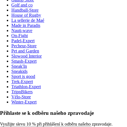
Golf and co
Handball-Store
House of Rugby
La sellerie de Maé
Made in Paradis
Nauti-wave
On-Fight
Padel-Expert
Pecheur-Store
Pet and Garden
Slowood Interior
Smash-Expert
Sneak'In
Sneakids
Sport is good
Trek-Expert
Triathlon-Expert
TripnBikers
Vélo-Store
Winter-Expert
Přihlaste se k odběru našeho zpravodaje
Využijte slevu 10 % při přihlášení k odběru našeho zpravodaje.