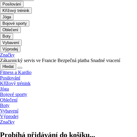
Posilování
Křížový trénink
Jóga
Bojové sporty
Oblečení
Boty
Vybavení
Výprodej
Značky
Zákaznický servis ve Francie
Bezpečná platba
Snadné vracení
Hledat
Fitness a Kardio
Posilování
Křížový trénink
Jóga
Bojové sporty
Oblečení
Boty
Vybavení
Výprodej
Značky
Probíhá přidávání do košíku...