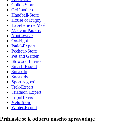
Gallop Store
Golf and co
Handball-Store
House of Rugby
La sellerie de Maé
Made in Paradis
Nauti-wave
On-Fight
Padel-Expert
Pecheur-Store
Pet and Garden
Slowood Interior
Smash-Expert
Sneak'In
Sneakids
Sport is good
Trek-Expert
Triathlon-Expert
TripnBikers
Vélo-Store
Winter-Expert
Přihlaste se k odběru našeho zpravodaje