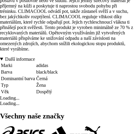
postavu v posilovně nebo ve studiu. Jejich jemný strečový materiál je
příjemný na kůži a poskytuje ti naprostou svobodu pohybu při
tréninku. CLIMACOOL odvádí pot, takže zůstaneš svěží a v suchu,
bez jakýchkoliv rozptýlení. CLIMACOOL reguluje vlhkost díky
materiálům, které rychle odpařují pot. Jejich rychleschnoucí vlákna ti
přinášejí pocit svěžesti. Tento produkt je vyroben minimálně ze 70 % z
recyklovaných materiálů. Opětovným využíváním již vytvořených
materiálů přispíváme ke snižování odpadu a naší závislosti na
omezených zdrojích, abychom snížili ekologickou stopu produktů,
které vyrábíme.
Další informace
Marki
adidas
Barva
black/black
Dominantní barva
Černá
Typ
Žena
Věk
Dospělý
Loading...
Loading...
Všechny naše značky