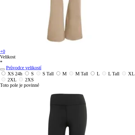
+0
Velikost
*
Průvodce velikostí
XS
24h
S
S Tall
M
M Tall
L
L Tall
XL
2XL
2XS
Toto pole je povinné