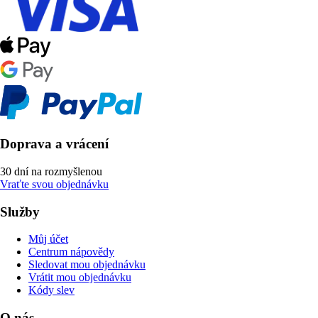
Doprava a vrácení
30 dní na rozmyšlenou
Vraťte svou objednávku
Služby
Můj účet
Centrum nápovědy
Sledovat mou objednávku
Vrátit mou objednávku
Kódy slev
O nás