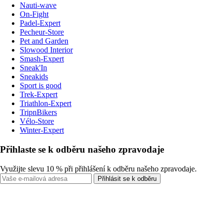
Nauti-wave
On-Fight
Padel-Expert
Pecheur-Store
Pet and Garden
Slowood Interior
Smash-Expert
Sneak'In
Sneakids
Sport is good
Trek-Expert
Triathlon-Expert
TripnBikers
Vélo-Store
Winter-Expert
Přihlaste se k odběru našeho zpravodaje
Využijte slevu 10 % při přihlášení k odběru našeho zpravodaje.
Přihlásit se k odběru