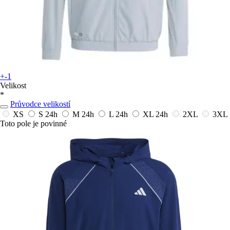
+-1
Velikost
*
Průvodce velikostí
XS
S
24h
M
24h
L
24h
XL
24h
2XL
3XL
Toto pole je povinné