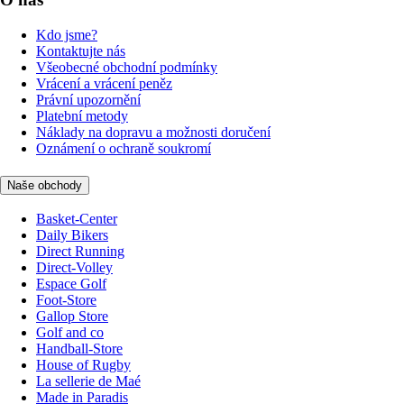
Kdo jsme?
Kontaktujte nás
Všeobecné obchodní podmínky
Vrácení a vrácení peněz
Právní upozornění
Platební metody
Náklady na dopravu a možnosti doručení
Oznámení o ochraně soukromí
Naše obchody
Basket-Center
Daily Bikers
Direct Running
Direct-Volley
Espace Golf
Foot-Store
Gallop Store
Golf and co
Handball-Store
House of Rugby
La sellerie de Maé
Made in Paradis