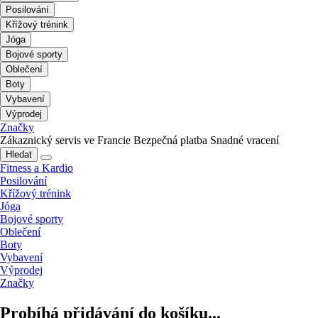
Posilování
Křížový trénink
Jóga
Bojové sporty
Oblečení
Boty
Vybavení
Výprodej
Značky
Zákaznický servis ve Francie
Bezpečná platba
Snadné vracení
Hledat
Fitness a Kardio
Posilování
Křížový trénink
Jóga
Bojové sporty
Oblečení
Boty
Vybavení
Výprodej
Značky
Probíhá přidávání do košíku...