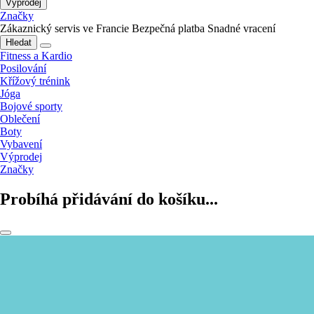
Výprodej
Značky
Zákaznický servis ve Francie
Bezpečná platba
Snadné vracení
Hledat
Fitness a Kardio
Posilování
Křížový trénink
Jóga
Bojové sporty
Oblečení
Boty
Vybavení
Výprodej
Značky
Probíhá přidávání do košíku...