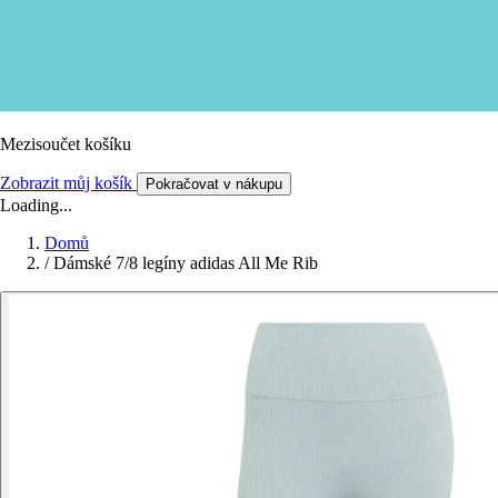
Mezisoučet košíku
Zobrazit můj košík
Pokračovat v nákupu
Loading...
Domů
/
Dámské 7/8 legíny adidas All Me Rib