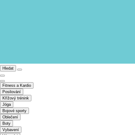
Hledat
Fitness a Kardio
Posilování
Křížový trénink
Jóga
Bojové sporty
Oblečení
Boty
Vybavení