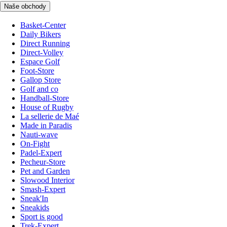
Naše obchody
Basket-Center
Daily Bikers
Direct Running
Direct-Volley
Espace Golf
Foot-Store
Gallop Store
Golf and co
Handball-Store
House of Rugby
La sellerie de Maé
Made in Paradis
Nauti-wave
On-Fight
Padel-Expert
Pecheur-Store
Pet and Garden
Slowood Interior
Smash-Expert
Sneak'In
Sneakids
Sport is good
Trek-Expert