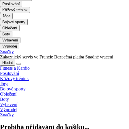
Posilování
Křížový trénink
Jóga
Bojové sporty
Oblečení
Boty
Vybavení
Výprodej
Značky
Zákaznický servis ve Francie
Bezpečná platba
Snadné vracení
Hledat
Fitness a Kardio
Posilování
Křížový trénink
Jóga
Bojové sporty
Oblečení
Boty
Vybavení
Výprodej
Značky
Probíhá přidávání do košíku...