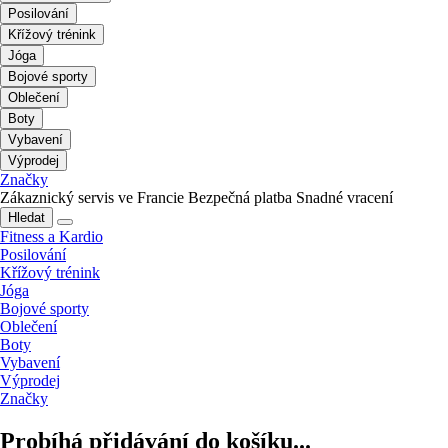
Posilování
Křížový trénink
Jóga
Bojové sporty
Oblečení
Boty
Vybavení
Výprodej
Značky
Zákaznický servis ve Francie
Bezpečná platba
Snadné vracení
Hledat
Fitness a Kardio
Posilování
Křížový trénink
Jóga
Bojové sporty
Oblečení
Boty
Vybavení
Výprodej
Značky
Probíhá přidávání do košíku...