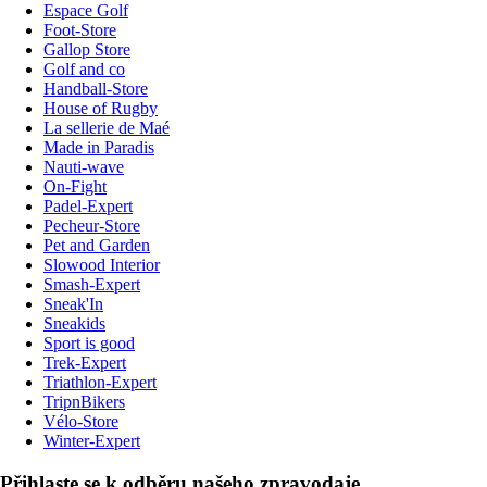
Espace Golf
Foot-Store
Gallop Store
Golf and co
Handball-Store
House of Rugby
La sellerie de Maé
Made in Paradis
Nauti-wave
On-Fight
Padel-Expert
Pecheur-Store
Pet and Garden
Slowood Interior
Smash-Expert
Sneak'In
Sneakids
Sport is good
Trek-Expert
Triathlon-Expert
TripnBikers
Vélo-Store
Winter-Expert
Přihlaste se k odběru našeho zpravodaje