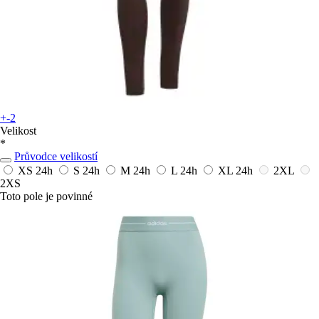
+-2
Velikost
*
Průvodce velikostí
XS
24h
S
24h
M
24h
L
24h
XL
24h
2XL
2XS
Toto pole je povinné