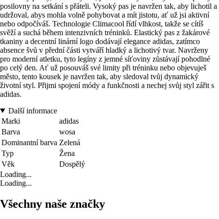
posilovny na setkání s přáteli. Vysoký pas je navržen tak, aby lichotil a
udržoval, abys mohla volně pohybovat a mít jistotu, ať už jsi aktivní
nebo odpočíváš. Technologie Climacool řídí vlhkost, takže se cítíš
svěží a suchá během intenzivních tréninků. Elastický pas z žakárové
tkaniny a decentní linární logo dodávají elegance adidas, zatímco
absence švů v přední části vytváří hladký a lichotivý tvar. Navrženy
pro moderní atletku, tyto legíny z jemné síťoviny zůstávají pohodlné
po celý den. Ať už posouváš své limity při tréninku nebo objevuješ
město, tento kousek je navržen tak, aby sledoval tvůj dynamický
životní styl. Přijmi spojení módy a funkčnosti a nechej svůj styl zářit s
adidas.
Další informace
Marki
adidas
Barva
wosa
Dominantní barva
Zelená
Typ
Žena
Věk
Dospělý
Loading...
Loading...
Všechny naše značky