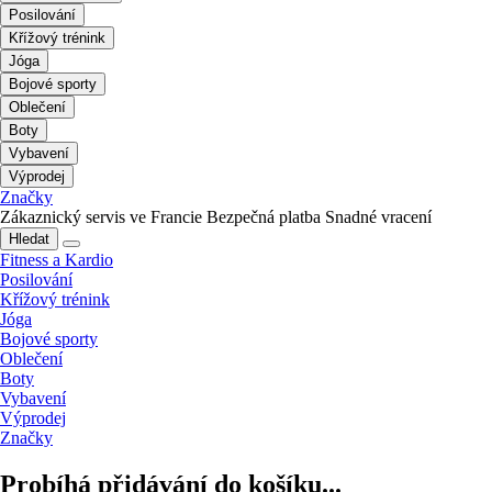
Posilování
Křížový trénink
Jóga
Bojové sporty
Oblečení
Boty
Vybavení
Výprodej
Značky
Zákaznický servis ve Francie
Bezpečná platba
Snadné vracení
Hledat
Fitness a Kardio
Posilování
Křížový trénink
Jóga
Bojové sporty
Oblečení
Boty
Vybavení
Výprodej
Značky
Probíhá přidávání do košíku...