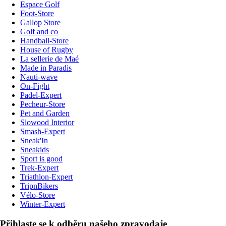
Espace Golf
Foot-Store
Gallop Store
Golf and co
Handball-Store
House of Rugby
La sellerie de Maé
Made in Paradis
Nauti-wave
On-Fight
Padel-Expert
Pecheur-Store
Pet and Garden
Slowood Interior
Smash-Expert
Sneak'In
Sneakids
Sport is good
Trek-Expert
Triathlon-Expert
TripnBikers
Vélo-Store
Winter-Expert
Přihlaste se k odběru našeho zpravodaje