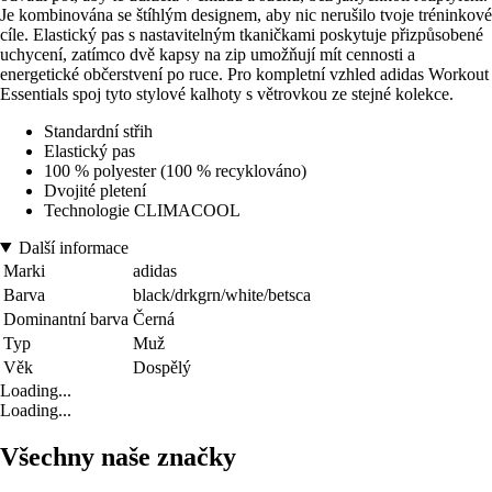
Je kombinována se štíhlým designem, aby nic nerušilo tvoje tréninkové
cíle. Elastický pas s nastavitelným tkaničkami poskytuje přizpůsobené
uchycení, zatímco dvě kapsy na zip umožňují mít cennosti a
energetické občerstvení po ruce. Pro kompletní vzhled adidas Workout
Essentials spoj tyto stylové kalhoty s větrovkou ze stejné kolekce.
Standardní střih
Elastický pas
100 % polyester (100 % recyklováno)
Dvojité pletení
Technologie CLIMACOOL
Další informace
Marki
adidas
Barva
black/drkgrn/white/betsca
Dominantní barva
Černá
Typ
Muž
Věk
Dospělý
Loading...
Loading...
Všechny naše značky