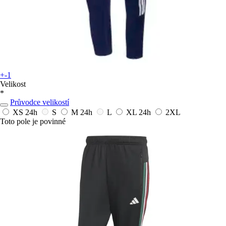
+-1
Velikost
*
Průvodce velikostí
XS
24h
S
M
24h
L
XL
24h
2XL
Toto pole je povinné