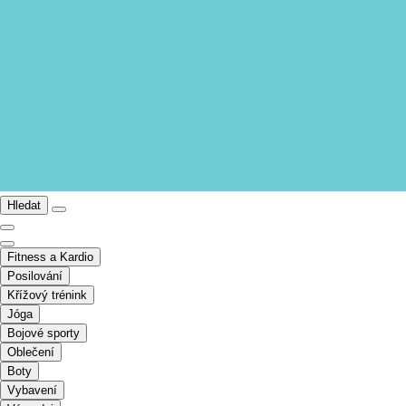
Hledat
Fitness a Kardio
Posilování
Křížový trénink
Jóga
Bojové sporty
Oblečení
Boty
Vybavení