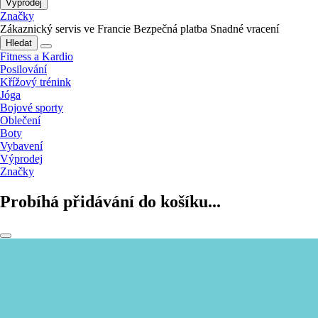
Výprodej
Značky
Zákaznický servis ve Francie
Bezpečná platba
Snadné vracení
Hledat
Fitness a Kardio
Posilování
Křížový trénink
Jóga
Bojové sporty
Oblečení
Boty
Vybavení
Výprodej
Značky
Probíhá přidávání do košíku...