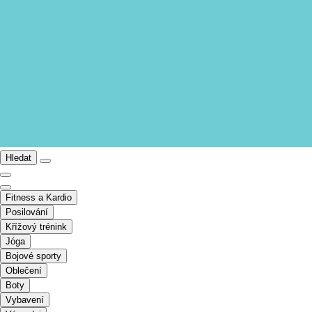
Hledat
Fitness a Kardio
Posilování
Křížový trénink
Jóga
Bojové sporty
Oblečení
Boty
Vybavení