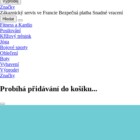
Výprodej
Značky
Zákaznický servis ve Francie
Bezpečná platba
Snadné vracení
Hledat
Fitness a Kardio
Posilování
Křížový trénink
Jóga
Bojové sporty
Oblečení
Boty
Vybavení
Výprodej
Značky
Probíhá přidávání do košíku...