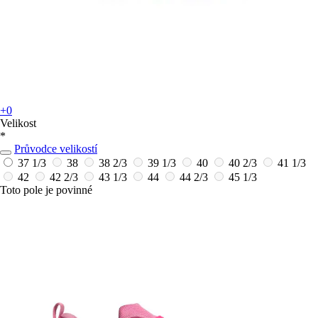
+0
Velikost
*
Průvodce velikostí
37 1/3
38
38 2/3
39 1/3
40
40 2/3
41 1/3
42
42 2/3
43 1/3
44
44 2/3
45 1/3
Toto pole je povinné