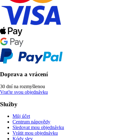
Doprava a vrácení
30 dní na rozmyšlenou
Vraťte svou objednávku
Služby
Můj účet
Centrum nápovědy
Sledovat mou objednávku
Vrátit mou objednávku
Kódy slev