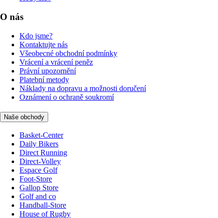
O nás
Kdo jsme?
Kontaktujte nás
Všeobecné obchodní podmínky
Vrácení a vrácení peněz
Právní upozornění
Platební metody
Náklady na dopravu a možnosti doručení
Oznámení o ochraně soukromí
Naše obchody
Basket-Center
Daily Bikers
Direct Running
Direct-Volley
Espace Golf
Foot-Store
Gallop Store
Golf and co
Handball-Store
House of Rugby