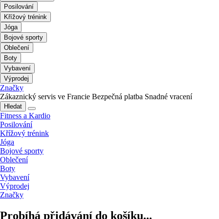
Posilování
Křížový trénink
Jóga
Bojové sporty
Oblečení
Boty
Vybavení
Výprodej
Značky
Zákaznický servis ve Francie
Bezpečná platba
Snadné vracení
Hledat
Fitness a Kardio
Posilování
Křížový trénink
Jóga
Bojové sporty
Oblečení
Boty
Vybavení
Výprodej
Značky
Probíhá přidávání do košíku...