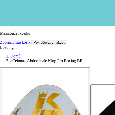
Mezisoučet košíku
Zobrazit můj košík
Pokračovat v nákupu
Loading...
Domů
/
Ceinture Abdominale King Pro Boxing BP