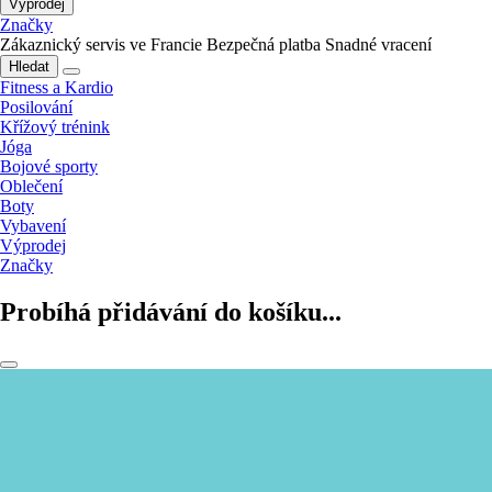
Výprodej
Značky
Zákaznický servis ve Francie
Bezpečná platba
Snadné vracení
Hledat
Fitness a Kardio
Posilování
Křížový trénink
Jóga
Bojové sporty
Oblečení
Boty
Vybavení
Výprodej
Značky
Probíhá přidávání do košíku...