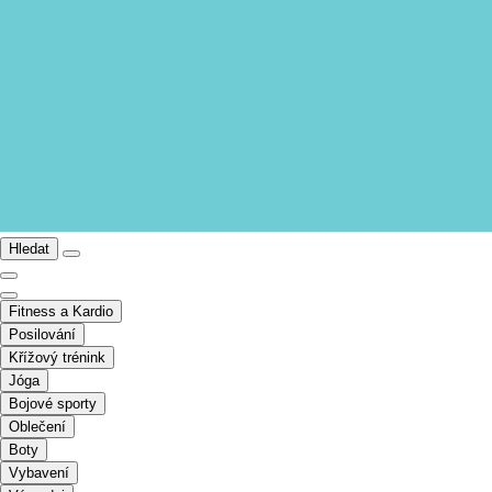
Hledat
Fitness a Kardio
Posilování
Křížový trénink
Jóga
Bojové sporty
Oblečení
Boty
Vybavení