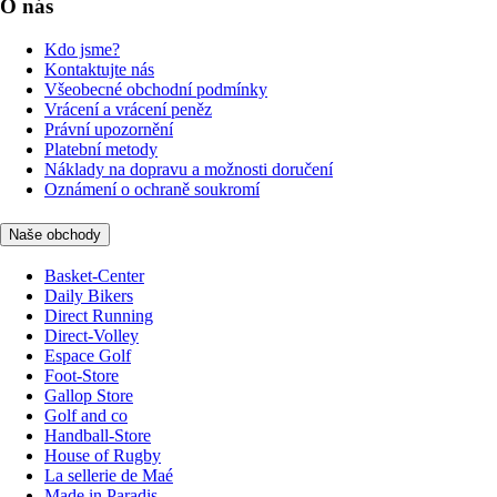
O nás
Kdo jsme?
Kontaktujte nás
Všeobecné obchodní podmínky
Vrácení a vrácení peněz
Právní upozornění
Platební metody
Náklady na dopravu a možnosti doručení
Oznámení o ochraně soukromí
Naše obchody
Basket-Center
Daily Bikers
Direct Running
Direct-Volley
Espace Golf
Foot-Store
Gallop Store
Golf and co
Handball-Store
House of Rugby
La sellerie de Maé
Made in Paradis