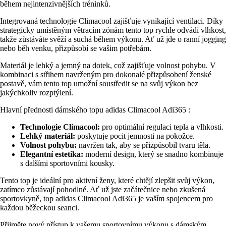
během nejintenzivnějších tréninků.
Integrovaná technologie Climacool zajišťuje vynikající ventilaci. Díky
strategicky umístěným větracím zónám tento top rychle odvádí vlhkost,
takže zůstáváte svěží a suchá během výkonu. Ať už jde o ranní jogging
nebo běh venku, přizpůsobí se vašim potřebám.
Materiál je lehký a jemný na dotek, což zajišťuje volnost pohybu. V
kombinaci s střihem navrženým pro dokonalé přizpůsobení ženské
postavě, vám tento top umožní soustředit se na svůj výkon bez
jakýchkoliv rozptýlení.
Hlavní přednosti dámského topu adidas Climacool Adi365 :
Technologie Climacool:
pro optimální regulaci tepla a vlhkosti.
Lehký materiál:
poskytuje pocit jemnosti na pokožce.
Volnost pohybu:
navržen tak, aby se přizpůsobil tvaru těla.
Elegantní estetika:
moderní design, který se snadno kombinuje
s dalšími sportovními kousky.
Tento top je ideální pro aktivní ženy, které chtějí zlepšit svůj výkon,
zatímco zůstávají pohodlné. Ať už jste začátečnice nebo zkušená
sportovkyně, top adidas Climacool Adi365 je vaším spojencem pro
každou běžeckou seanci.
Přijměte nový přístup k vašemu sportovnímu výkonu s dámským