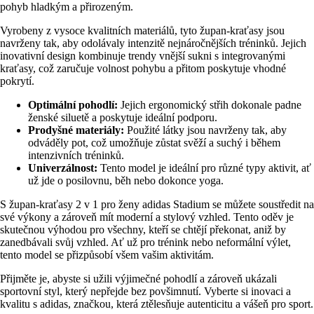
pohyb hladkým a přirozeným.
Vyrobeny z vysoce kvalitních materiálů, tyto župan-kraťasy jsou
navrženy tak, aby odolávaly intenzitě nejnáročnějších tréninků. Jejich
inovativní design kombinuje trendy vnější sukni s integrovanými
kraťasy, což zaručuje volnost pohybu a přitom poskytuje vhodné
pokrytí.
Optimální pohodlí:
Jejich ergonomický střih dokonale padne
ženské siluetě a poskytuje ideální podporu.
Prodyšné materiály:
Použité látky jsou navrženy tak, aby
odváděly pot, což umožňuje zůstat svěží a suchý i během
intenzivních tréninků.
Univerzálnost:
Tento model je ideální pro různé typy aktivit, ať
už jde o posilovnu, běh nebo dokonce yoga.
S župan-kraťasy 2 v 1 pro ženy adidas Stadium se můžete soustředit na
své výkony a zároveň mít moderní a stylový vzhled. Tento oděv je
skutečnou výhodou pro všechny, kteří se chtějí překonat, aniž by
zanedbávali svůj vzhled. Ať už pro trénink nebo neformální výlet,
tento model se přizpůsobí všem vašim aktivitám.
Přijměte je, abyste si užili výjimečné pohodlí a zároveň ukázali
sportovní styl, který nepřejde bez povšimnutí. Vyberte si inovaci a
kvalitu s adidas, značkou, která ztělesňuje autenticitu a vášeň pro sport.