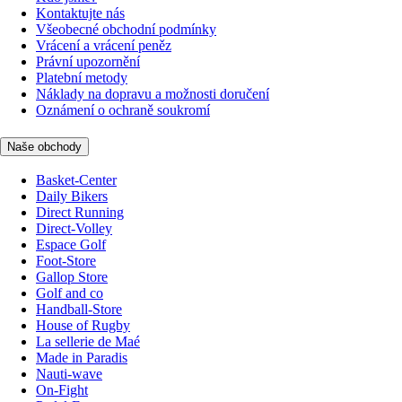
Kontaktujte nás
Všeobecné obchodní podmínky
Vrácení a vrácení peněz
Právní upozornění
Platební metody
Náklady na dopravu a možnosti doručení
Oznámení o ochraně soukromí
Naše obchody
Basket-Center
Daily Bikers
Direct Running
Direct-Volley
Espace Golf
Foot-Store
Gallop Store
Golf and co
Handball-Store
House of Rugby
La sellerie de Maé
Made in Paradis
Nauti-wave
On-Fight