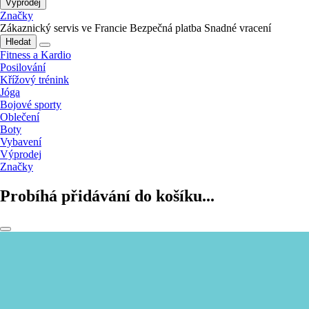
Výprodej
Značky
Zákaznický servis ve Francie
Bezpečná platba
Snadné vracení
Hledat
Fitness a Kardio
Posilování
Křížový trénink
Jóga
Bojové sporty
Oblečení
Boty
Vybavení
Výprodej
Značky
Probíhá přidávání do košíku...