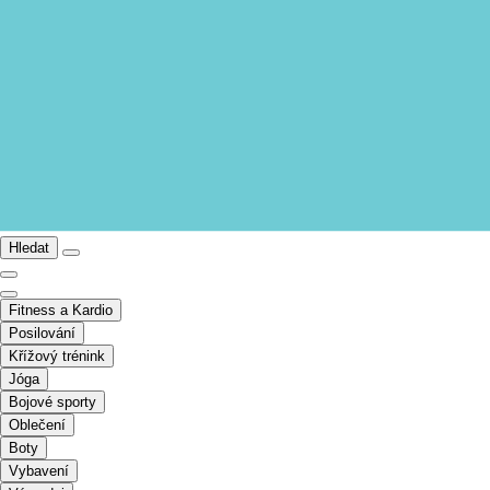
Hledat
Fitness a Kardio
Posilování
Křížový trénink
Jóga
Bojové sporty
Oblečení
Boty
Vybavení